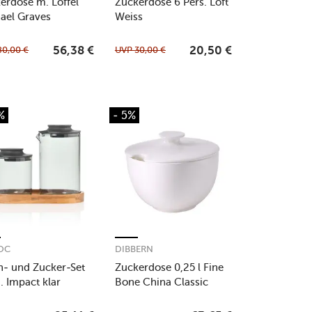
erdose m. Löffel
Zuckerdose 6 Pers. Loft
ael Graves
Weiss
80,00
€
UVP
30,00
€
56,38
€
20,50
€
%
- 5%
OC
DIBBERN
h- und Zucker-Set
Zuckerdose 0,25 l Fine
g. Impact klar
Bone China Classic
weiß