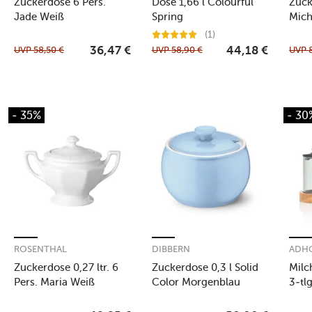
Zuckerdose 6 Pers.
Dose 1,66 l Colourful
Zuck
Jade Weiß
Spring
Mich
(1)
UVP
58,50
€
UVP
58,90
€
UVP
36,47
€
44,18
€
- 35%
- 30
ROSENTHAL
DIBBERN
ADH
Zuckerdose 0,27 ltr. 6
Zuckerdose 0,3 l Solid
Milc
Pers. Maria Weiß
Color Morgenblau
3-tl