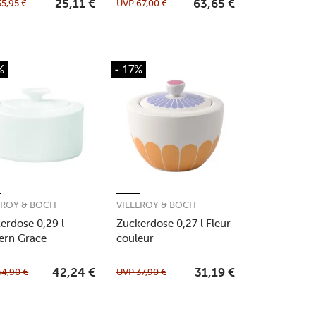
35,95
€
UVP
67,00
€
25,11
€
63,65
€
%
- 17%
EROY & BOCH
VILLEROY & BOCH
erdose 0,29 l
Zuckerdose 0,27 l Fleur
ern Grace
couleur
54,90
€
UVP
37,90
€
42,24
€
31,19
€