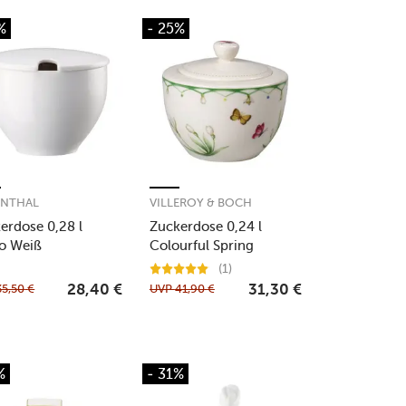
%
- 25%
ENTHAL
VILLEROY & BOCH
erdose 0,28 l
Zuckerdose 0,24 l
o Weiß
Colourful Spring
(1)
35,50
€
UVP
41,90
€
28,40
€
31,30
€
%
- 31%