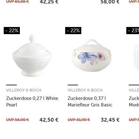
UVP
65,00
€
UVP
42,25
€
58,00
€
- 22%
- 22%
- 23
VILLEROY & BOCH
VILLEROY & BOCH
VILL
Zuckerdose 0,27 l White
Zuckerdose 0,37 l
Zuck
Pearl
Mariefleur Gris Basic
Mod
UVP
54,90
€
UVP
41,90
€
UVP
42,50
€
32,45
€