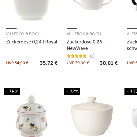
VILLEROY & BOCH
VILLEROY & BOCH
ALES
Zuckerdose 0,24 l Royal
Zuckerdose 0,26 l
Zuck
NewWave
schw
Grav
(1)
UVP
54,90
€
UVP
39,90
€
UVP
35,72
€
30,81
€
- 38%
- 22%
- 30