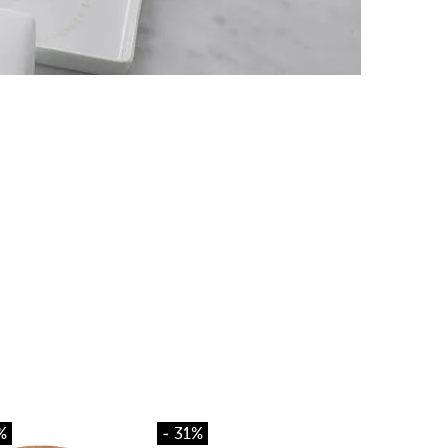
%
- 31%