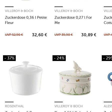
VILLEROY & BOCH
VILLEROY & BOCH
VILL
Zuckerdose 0,36 l Petite
Zuckerdose 0,27 l For
Zuck
Fleur
Me
Cott
UVP
52,90
€
UVP
39,90
€
UVP
32,60
€
30,89
€
- 37%
- 24%
- 29
ROSENTHAL
VILLEROY & BOCH
ALES