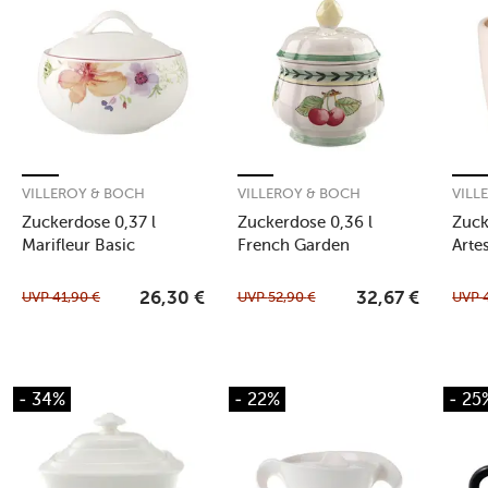
VILLEROY & BOCH
VILLEROY & BOCH
VILL
Zuckerdose 0,37 l
Zuckerdose 0,36 l
Zuck
Marifleur Basic
French Garden
Arte
Fleurence
UVP
41,90
€
UVP
52,90
€
UVP
26,30
€
32,67
€
- 34%
- 22%
- 25