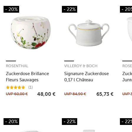
- 20%
- 22%
- 20
ROSENTHAL
VILLEROY & BOCH
ROS
Zuckerdose Brillance
Signature Zuckerdose
Zuck
Fleurs Sauvages
0,17 l Château
Junt
Septfontaines
(1)
UVP
60,00
€
UVP
84,90
€
UVP
48,00
€
65,73
€
- 20%
- 22%
- 22