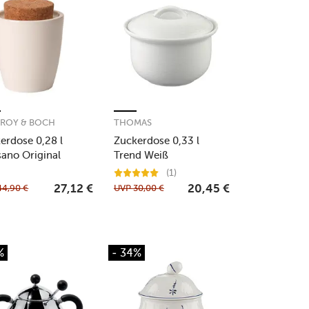
EROY & BOCH
THOMAS
erdose 0,28 l
Zuckerdose 0,33 l
sano Original
Trend Weiß
(1)
44,90
€
UVP
30,00
€
27,12
€
20,45
€
%
- 34%