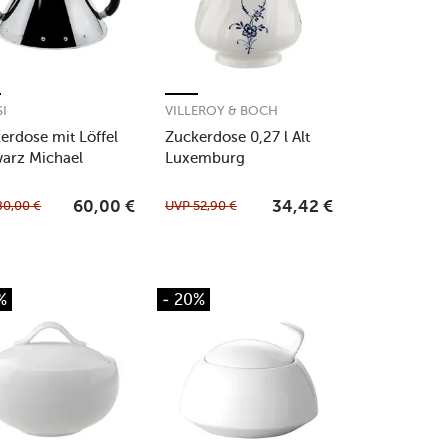
SI
VILLEROY & BOCH
erdose mit Löffel
Zuckerdose 0,27 l Alt
arz Michael
Luxemburg
es Black Edition
80,00
€
UVP
52,90
€
60,00
€
34,42
€
%
- 20%