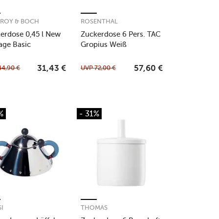
EROY & BOCH
ROSENTHAL
erdose 0,45 l New
Zuckerdose 6 Pers. TAC
age Basic
Gropius Weiß
44,90
€
UVP
72,00
€
31,43
€
57,60
€
%
- 31%
SI
THOMAS