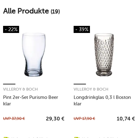
Alle Produkte
(19)
- 22%
- 39%
VILLEROY & BOCH
VILLEROY & BOCH
Pint 2er-Set Purismo Beer
Longdrinkglas 0,3 l Boston
klar
klar
UVP
37,90
€
UVP
17,90
€
29,30
€
10,74
€