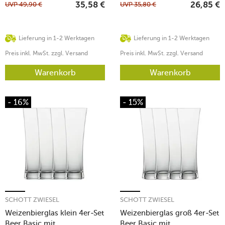
UVP
49,90
€
UVP
35,80
€
35,58
€
26,85
€
Lieferung in 1-2 Werktagen
Lieferung in 1-2 Werktagen
Preis inkl. MwSt. zzgl. Versand
Preis inkl. MwSt. zzgl. Versand
Warenkorb
Warenkorb
- 16%
- 15%
SCHOTT ZWIESEL
SCHOTT ZWIESEL
Weizenbierglas klein 4er-Set
Weizenbierglas groß 4er-Set
Beer Basic mit
Beer Basic mit