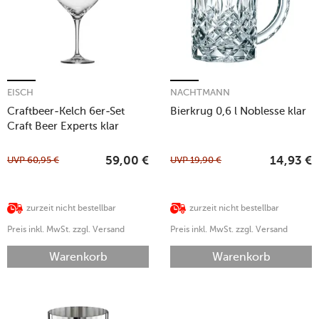
EISCH
NACHTMANN
Craftbeer-Kelch 6er-Set
Bierkrug 0,6 l Noblesse klar
Craft Beer Experts klar
UVP
60,95
€
UVP
19,90
€
59,00
€
14,93
€
zurzeit nicht bestellbar
zurzeit nicht bestellbar
Preis inkl. MwSt. zzgl. Versand
Preis inkl. MwSt. zzgl. Versand
Warenkorb
Warenkorb