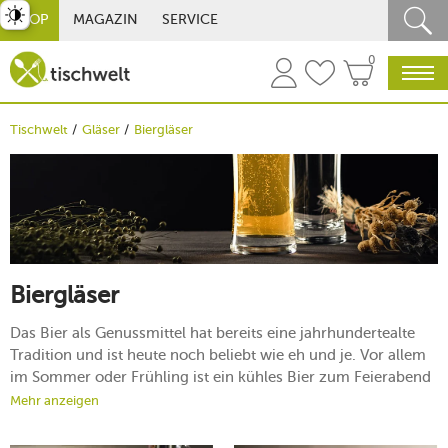
st umschalten
SHOP
MAGAZIN
SERVICE
0
Tischwelt
Gläser
Biergläser
Biergläser
Das Bier als Genussmittel hat bereits eine jahrhundertealte
Tradition und ist heute noch beliebt wie eh und je. Vor allem
im Sommer oder Frühling ist ein kühles Bier zum Feierabend
ein wahrer Genuss. Noch genussvoller wird es jedoch, wenn
Mehr anzeigen
Sie es in einem stilechten
Bierglas
servieren. Sie fragen sich,
was das für einen Unterschied macht?