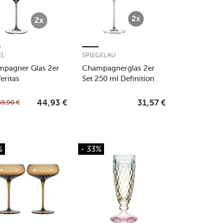
EL
SPIEGELAU
pagner Glas 2er
Champagnerglas 2er
eritas
Set 250 ml Definition
59,90
€
44,93
€
31,57
€
%
- 33%