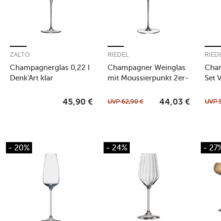
ZALTO
RIEDEL
RIED
Champagnerglas 0,22 l
Champagner Weinglas
Cham
Denk'Art klar
mit Moussierpunkt 2er-
Set V
Set Veloce klar
UVP
62,90
€
UVP
45,90
€
44,03
€
- 20%
- 24%
- 27