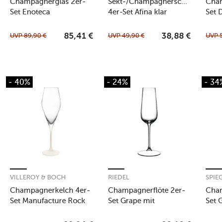
Champagnerglas 2er-
Sekt-/Champagnerschale
Cham
Set Enoteca
4er-Set Afina klar
Set 
Mous
UVP
89,90
€
UVP
49,90
€
UVP
85,41
€
38,88
€
- 40%
- 24%
- 34
VILLEROY & BOCH
RIEDEL
SPIE
Champagnerkelch 4er-
Champagnerflöte 2er-
Cham
Set Manufacture Rock
Set Grape mit
Set 
blanc
Moussierpunkt klar
Anni