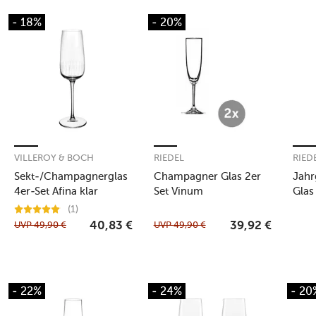
- 18%
- 20%
VILLEROY & BOCH
RIEDEL
RIED
Sekt-/Champagnerglas
Champagner Glas 2er
Jah
4er-Set Afina klar
Set Vinum
Glas
(1)
UVP
49,90
€
UVP
49,90
€
40,83
€
39,92
€
- 22%
- 24%
- 20