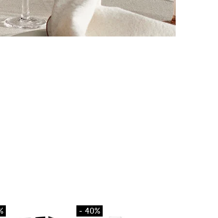
%
- 40%