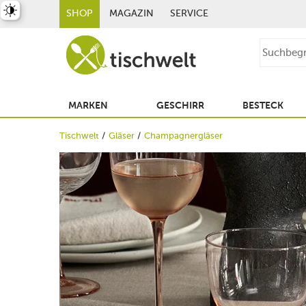
st umschalten
SHOP
MAGAZIN
SERVICE
MARKEN
GESCHIRR
BESTECK
Tischwelt
Gläser
Champagnergläser