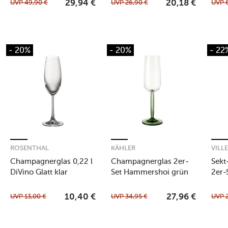
UVP
49,90
€
UVP
26,90
€
UVP
29,94
€
20,18
€
- 20%
- 20%
- 22
ROSENTHAL
KÄHLER
VILL
Champagnerglas 0,22 l
Champagnerglas 2er-
Sekt
DiVino Glatt klar
Set Hammershoi grün
2er-
UVP
13,00
€
UVP
34,95
€
UVP
10,40
€
27,96
€