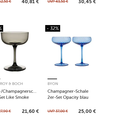
62,50
€
UVP
43,50
€
40,81
€
30,45
€
%
- 32%
EROY & BOCH
BYON
-/Champagnerschale
Champagner-Schale
Set Like Smoke
2er-Set Opacity blau
27,90
€
UVP
37,00
€
21,60
€
25,00
€