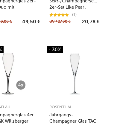
pagnerglas 2er-
Sekt-/Champagnerschale
Duo mit
2er-Set Like Pearl
sierpunkt
(1)
59,00
€
UVP
27,90
€
49,50
€
20,78
€
%
- 30%
GELAU
ROSENTHAL
pagnerglas 4er
Jahrgangs-
GK Willsberger
Champagner Glas TAC
versary
o2 Glatt