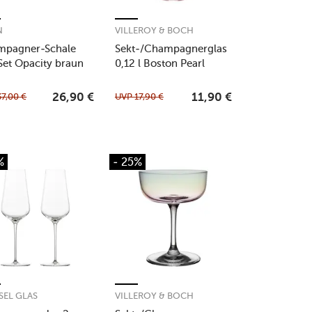
N
VILLEROY & BOCH
mpagner-Schale
Sekt-/Champagnerglas
Set Opacity braun
0,12 l Boston Pearl
37,00
€
UVP
17,90
€
26,90
€
11,90
€
%
- 25%
SEL GLAS
VILLEROY & BOCH