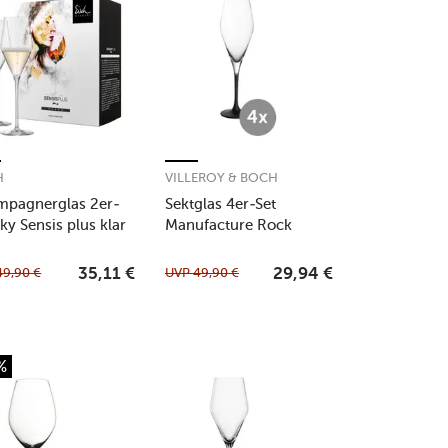
H
VILLEROY & BOCH
pagnerglas 2er-
Sektglas 4er-Set
Sky Sensis plus klar
Manufacture Rock
49,90
€
UVP
49,90
€
35,11
€
29,94
€
%