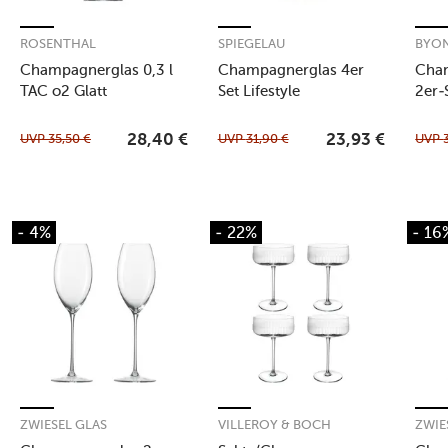
ROSENTHAL
SPIEGELAU
BYO
Champagnerglas 0,3 l
Champagnerglas 4er
Cha
TAC o2 Glatt
Set Lifestyle
2er-
UVP
35,50
€
UVP
31,90
€
UVP
28,40
€
23,93
€
- 4%
- 22%
- 16
ZWIESEL GLAS
VILLEROY & BOCH
ZWIE