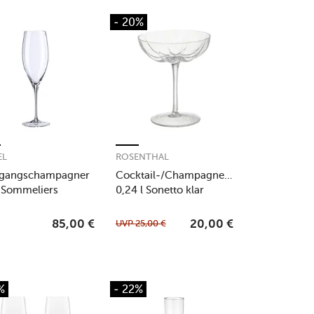
- 20%
EL
ROSENTHAL
rgangschampagner
Cocktail-/Champagnerglas
 Sommeliers
0,24 l Sonetto klar
UVP
25,00
€
85,00
€
20,00
€
%
- 22%