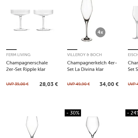
FERM LIVING
VILLEROY & BOCH
EISC
Champagnerschale
Champagnerkelch 4er-
Cham
2er-Set Ripple klar
Set La Divina klar
Set 
UVP
39,00
€
UVP
49,90
€
UVP
28,03
€
34,00
€
- 30%
- 24