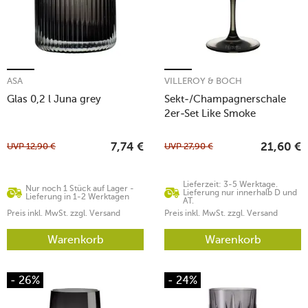
ASA
VILLEROY & BOCH
Glas 0,2 l Juna grey
Sekt-/Champagnerschale
2er-Set Like Smoke
UVP
12,90
€
UVP
27,90
€
7,74
€
21,60
€
Lieferzeit: 3-5 Werktage.
Nur noch 1 Stück auf Lager -
Lieferung nur innerhalb D und
Lieferung in 1-2 Werktagen
AT.
Preis inkl. MwSt. zzgl. Versand
Preis inkl. MwSt. zzgl. Versand
Warenkorb
Warenkorb
- 26%
- 24%