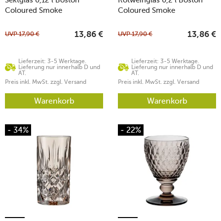
Coloured Smoke
Coloured Smoke
UVP
17,90
€
UVP
17,90
€
13,86
€
13,86
€
Lieferzeit: 3-5 Werktage.
Lieferzeit: 3-5 Werktage.
Lieferung nur innerhalb D und
Lieferung nur innerhalb D und
AT.
AT.
Preis inkl. MwSt. zzgl. Versand
Preis inkl. MwSt. zzgl. Versand
Warenkorb
Warenkorb
- 34%
- 22%