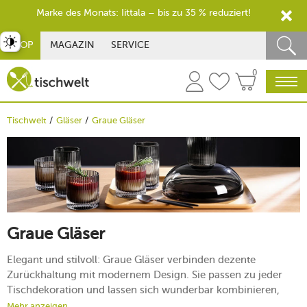
Marke des Monats: Iittala – bis zu 35 % reduziert!
st umschalten
SHOP
MAGAZIN
SERVICE
0
Tischwelt
Gläser
Graue Gläser
Graue Gläser
Elegant und stilvoll: Graue Gläser verbinden dezente
Zurückhaltung mit modernem Design. Sie passen zu jeder
Tischdekoration und lassen sich wunderbar kombinieren,
ohne dabei aufdringlich zu wirken. Ob beim stilvollen Dinner
Mehr anzeigen