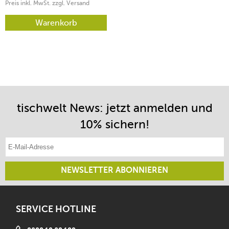
Preis inkl. MwSt. zzgl. Versand
Warenkorb
tischwelt News: jetzt anmelden und
10% sichern!
E-Mail-Adresse eintragen
NEWSLETTER ABONNIEREN
SERVICE HOTLINE