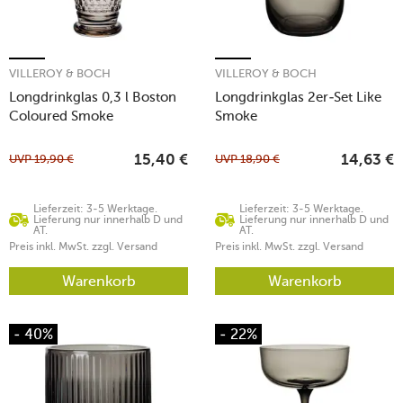
VILLEROY & BOCH
VILLEROY & BOCH
Longdrinkglas 0,3 l Boston
Longdrinkglas 2er-Set Like
Coloured Smoke
Smoke
UVP
19,90
€
UVP
18,90
€
15,40
€
14,63
€
Lieferzeit: 3-5 Werktage.
Lieferzeit: 3-5 Werktage.
Lieferung nur innerhalb D und
Lieferung nur innerhalb D und
AT.
AT.
Preis inkl. MwSt. zzgl. Versand
Preis inkl. MwSt. zzgl. Versand
Warenkorb
Warenkorb
- 40%
- 22%