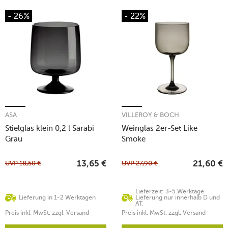
- 26%
- 22%
ASA
VILLEROY & BOCH
Stielglas klein 0,2 l Sarabi
Weinglas 2er-Set Like
Grau
Smoke
UVP
18,50
€
UVP
27,90
€
13,65
€
21,60
€
Lieferzeit: 3-5 Werktage.
Lieferung in 1-2 Werktagen
Lieferung nur innerhalb D und
AT.
Preis inkl. MwSt. zzgl. Versand
Preis inkl. MwSt. zzgl. Versand