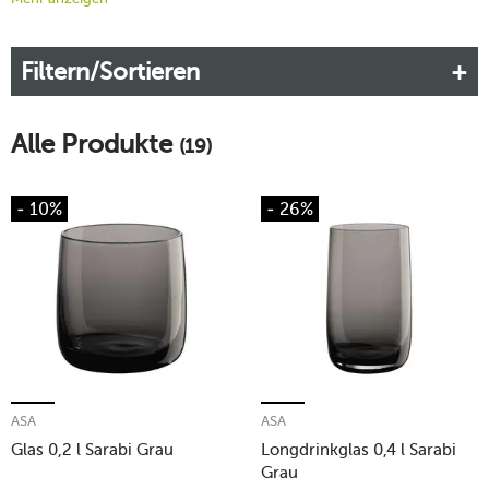
oder der entspannten Runde – graue Gläser verleihen jeder
Gelegenheit einen Hauch von Raffinesse und eignen sich
Filtern/Sortieren
perfekt für Liebhaber minimalistischer Ästhetik.
Alle Produkte
(19)
- 10%
- 26%
ASA
ASA
Glas 0,2 l Sarabi Grau
Longdrinkglas 0,4 l Sarabi
Grau