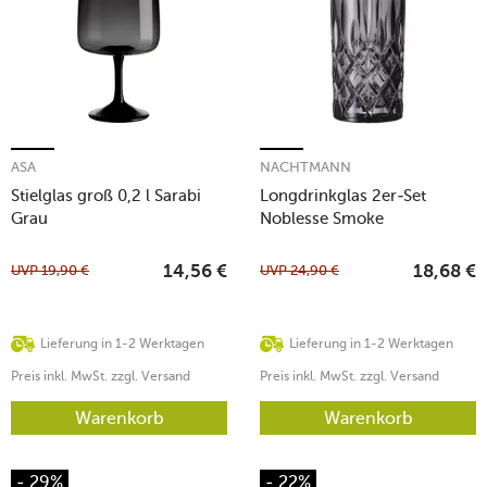
ASA
NACHTMANN
Stielglas groß 0,2 l Sarabi
Longdrinkglas 2er-Set
Grau
Noblesse Smoke
UVP
19,90
€
UVP
24,90
€
14,56
€
18,68
€
Lieferung in 1-2 Werktagen
Lieferung in 1-2 Werktagen
Preis inkl. MwSt. zzgl. Versand
Preis inkl. MwSt. zzgl. Versand
Warenkorb
Warenkorb
- 29%
- 22%