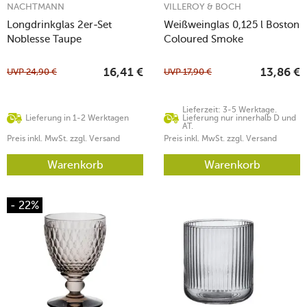
NACHTMANN
VILLEROY & BOCH
Longdrinkglas 2er-Set
Weißweinglas 0,125 l Boston
Noblesse Taupe
Coloured Smoke
UVP
24,90
€
UVP
17,90
€
16,41
€
13,86
€
Lieferzeit: 3-5 Werktage.
Lieferung in 1-2 Werktagen
Lieferung nur innerhalb D und
AT.
Preis inkl. MwSt. zzgl. Versand
Preis inkl. MwSt. zzgl. Versand
Warenkorb
Warenkorb
- 22%