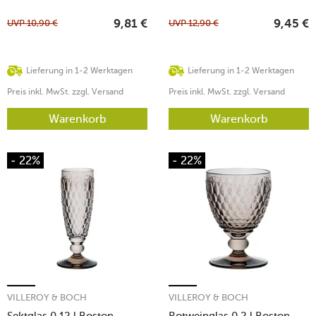
UVP
10,90
€
UVP
12,90
€
9,81
€
9,45
€
Lieferung in 1-2 Werktagen
Lieferung in 1-2 Werktagen
Preis inkl. MwSt. zzgl. Versand
Preis inkl. MwSt. zzgl. Versand
Warenkorb
Warenkorb
- 22%
- 22%
VILLEROY & BOCH
VILLEROY & BOCH
Sektglas 0,12 l Boston
Rotweinglas 0,2 l Boston