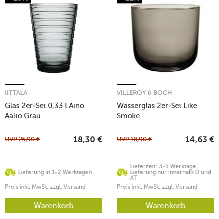
IITTALA
VILLEROY & BOCH
Glas 2er-Set 0,33 l Aino
Wasserglas 2er-Set Like
Aalto Grau
Smoke
UVP
25,90
€
UVP
18,90
€
18,30
€
14,63
€
Lieferzeit: 3-5 Werktage.
Lieferung in 1-2 Werktagen
Lieferung nur innerhalb D und
AT.
Preis inkl. MwSt. zzgl. Versand
Preis inkl. MwSt. zzgl. Versand
Warenkorb
Warenkorb