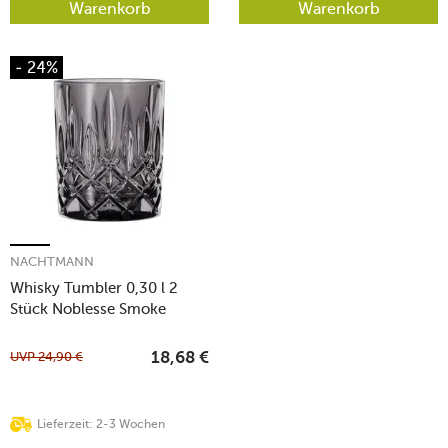
Warenkorb
Warenkorb
- 24%
NACHTMANN
Whisky Tumbler 0,30 l 2
Stück Noblesse Smoke
UVP
24,90
€
18,68
€
Lieferzeit: 2-3 Wochen