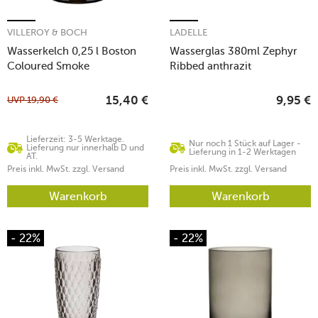
VILLEROY & BOCH
LADELLE
Wasserkelch 0,25 l Boston
Wasserglas 380ml Zephyr
Coloured Smoke
Ribbed anthrazit
UVP
19,90
€
15,40
€
9,95
€
Lieferzeit: 3-5 Werktage.
Nur noch 1 Stück auf Lager -
Lieferung nur innerhalb D und
Lieferung in 1-2 Werktagen
AT.
Preis inkl. MwSt. zzgl. Versand
Preis inkl. MwSt. zzgl. Versand
Warenkorb
Warenkorb
- 22%
- 22%