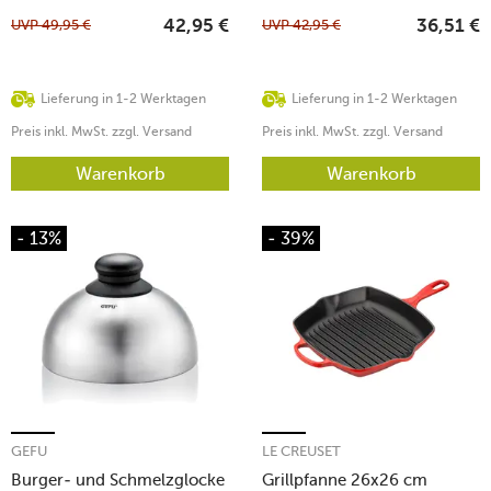
UVP
49,95
€
UVP
42,95
€
42,95
€
36,51
€
Lieferung in 1-2 Werktagen
Lieferung in 1-2 Werktagen
Preis inkl. MwSt. zzgl. Versand
Preis inkl. MwSt. zzgl. Versand
Warenkorb
Warenkorb
- 13%
- 39%
GEFU
LE CREUSET
Burger- und Schmelzglocke
Grillpfanne 26x26 cm