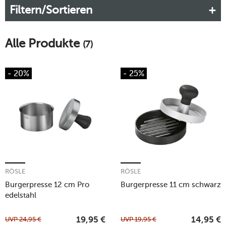
Filtern/Sortieren
Schmatzgeräuscheund volle Bäuche. Wenn Sie den beliebten
Fast-Food-Klassiker zu Hause selbst zubereiten möchten,
benötigen Sie nur frische Zutaten und natürlich das passende
Alle Produkte
Burger-Zubehör.
(7)
Mehr erfahren!
- 20%
- 25%
RÖSLE
RÖSLE
Burgerpresse 12 cm Pro
Burgerpresse 11 cm schwarz
edelstahl
UVP
24,95
€
UVP
19,95
€
19,95
€
14,95
€