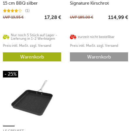
15 cm BBQ silber
Signature Kirschrot
(1)
UVP
19,95
€
UVP
189,00
€
17,28
€
114,99
€
Nur noch 5 Stück auf Lager -
zurzeit nicht bestellbar
Lieferung in 1-2 Werktagen
Preis inkl. MwSt. zzgl. Versand
Preis inkl. MwSt. zzgl. Versand
Warenkorb
Warenkorb
- 25%
LE CREUSET