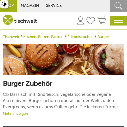
st umschalten
SHOP
MAGAZIN
SERVICE
0
Tischwelt
Kochen, Braten, Backen
Erlebniskochen
Burger
Burger Zubehör
Ob klassisch mit Rindfleisch, vegetarische oder vegane
Alternativen: Burger gehören überall auf der Welt zu den
Evergreens, wenn es ums Grillen geht. Die leckeren Türme –
bestehend aus Brötchen, Patty, Salat und diversen anderen
Mehr anzeigen
Belägen – sorgen im Extremfall nicht nur für weit
aufgerissene Münder, sondern auch für wohlige