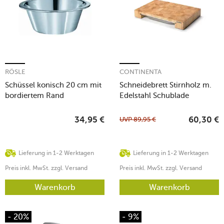
RÖSLE
CONTINENTA
Schüssel konisch 20 cm mit
Schneidebrett Stirnholz m.
bordiertem Rand
Edelstahl Schublade
48x32,5x6,5cm
UVP
89,95
€
34,95
€
60,30
€
Lieferung in 1-2 Werktagen
Lieferung in 1-2 Werktagen
Preis inkl. MwSt. zzgl. Versand
Preis inkl. MwSt. zzgl. Versand
Warenkorb
Warenkorb
- 20%
- 9%