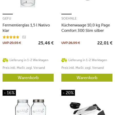
GEFU
SOEHNLE
Fermentierglas 1,5 l Nativo
Küchenwaage 10,0 kg Page
klar
Comfort 300 Slim silber
(1)
UVP
29,95
€
UVP
26,99
€
25,46
€
22,01
€
Lieferung in 1-2 Werktagen
Lieferung in 1-2 Werktagen
Preis inkl. MwSt. zzgl. Versand
Preis inkl. MwSt. zzgl. Versand
Warenkorb
Warenkorb
- 16%
- 20%