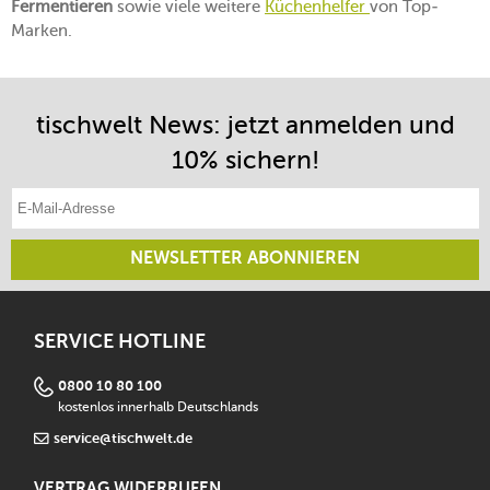
Fermentieren
sowie viele weitere
Küchenhelfer
von Top-
Marken.
tischwelt News: jetzt anmelden und
10% sichern!
E-Mail-Adresse eintragen
NEWSLETTER ABONNIEREN
SERVICE HOTLINE
0800 10 80 100
kostenlos innerhalb Deutschlands
service@tischwelt.de
VERTRAG WIDERRUFEN