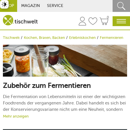
st umschalten
SHOP
MAGAZIN
SERVICE
0
Tischwelt
Kochen, Braten, Backen
Erlebniskochen
Fermentieren
Zubehör zum Fermentieren
Die Fermentation von Lebensmitteln ist einer der wichtigsten
Foodtrends der vergangenen Jahre. Dabei handelt es sich bei
der Konservierungsvariante nicht um eine Neuheit, sondern
um eine traditionsreiche Methode. Ob Sauerkraut, Kimchi,
Mehr anzeigen
saure Gurken oder Salzzitronen: Die Vielfalt an Möglichkeiten
ist riesig. Bei tischwelt finden Sie das passende Zubehör zum