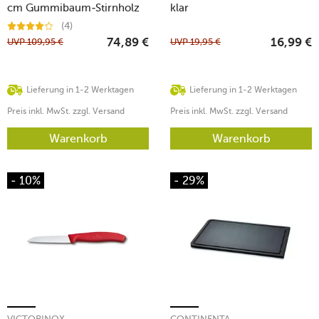
cm Gummibaum-Stirnholz
klar
(4)
UVP
109,95
€
UVP
19,95
€
74,89
€
16,99
€
Lieferung in 1-2 Werktagen
Lieferung in 1-2 Werktagen
Preis inkl. MwSt. zzgl. Versand
Preis inkl. MwSt. zzgl. Versand
Warenkorb
Warenkorb
- 10%
- 29%
VICTORINOX
CONTINENTA