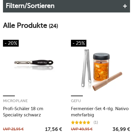
Filtern/Sortieren
Fermentieren.
Mehr erfahren!
Alle Produkte
(24)
- 20%
- 25%
MICROPLANE
GEFU
Profi-Schäler 18 cm
Fermentier-Set 4-tlg. Nativo
Speciality schwarz
mehrfarbig
(1)
UVP
21,95
€
UVP
49,95
€
17,56
€
36,99
€