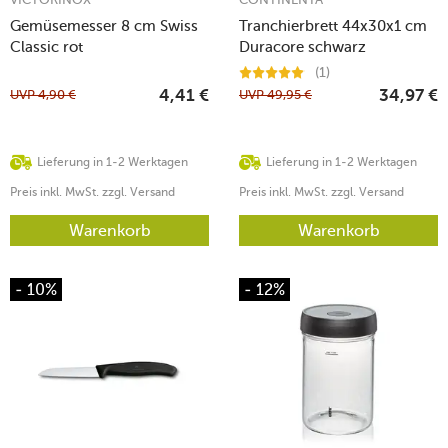
Gemüsemesser 8 cm Swiss
Tranchierbrett 44x30x1 cm
Classic rot
Duracore schwarz
(1)
UVP
4,90
€
UVP
49,95
€
4,41
€
34,97
€
Lieferung in 1-2 Werktagen
Lieferung in 1-2 Werktagen
Preis inkl. MwSt. zzgl. Versand
Preis inkl. MwSt. zzgl. Versand
Warenkorb
Warenkorb
- 10%
- 12%