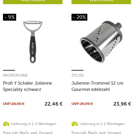
- 9%
- 20%
MICROPLANE
ZYLISS
Profi Y Schäler Julienne
Julienne-Trommel 12 cm
Speciality schwarz
Gourmet edelstahl
UVP
24,95
€
UVP
29,95
€
22,46
€
23,96
€
Lieferung in 1-2 Werktagen
Lieferung in 1-2 Werktagen
Preis inkl. MwSt. zzgl. Versand
Preis inkl. MwSt. zzgl. Versand