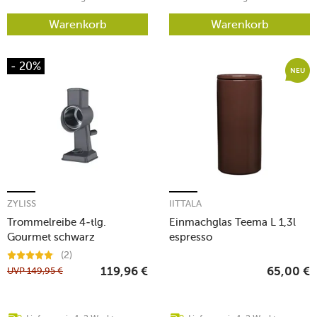
Warenkorb
Warenkorb
- 20%
NEU
ZYLISS
IITTALA
Trommelreibe 4-tlg.
Einmachglas Teema L 1,3l
Gourmet schwarz
espresso
(2)
UVP
149,95
€
119,96
€
65,00
€