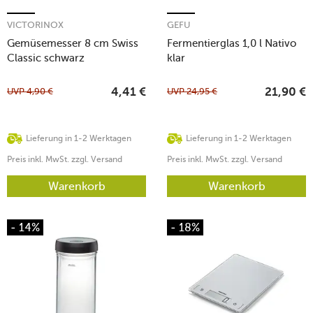
VICTORINOX
GEFU
Gemüsemesser 8 cm Swiss
Fermentierglas 1,0 l Nativo
Classic schwarz
klar
UVP
4,90
€
UVP
24,95
€
4,41
€
21,90
€
Lieferung in 1-2 Werktagen
Lieferung in 1-2 Werktagen
Preis inkl. MwSt. zzgl. Versand
Preis inkl. MwSt. zzgl. Versand
Warenkorb
Warenkorb
- 14%
- 18%