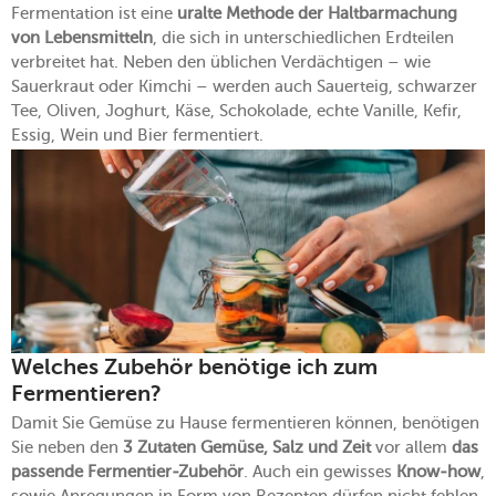
Fermentation ist eine
uralte Methode der Haltbarmachung
von Lebensmitteln
, die sich in unterschiedlichen Erdteilen
verbreitet hat. Neben den üblichen Verdächtigen – wie
Sauerkraut oder Kimchi – werden auch Sauerteig, schwarzer
Tee, Oliven, Joghurt, Käse, Schokolade, echte Vanille, Kefir,
Essig, Wein und Bier fermentiert.
Welches Zubehör benötige ich zum
Fermentieren?
Damit Sie Gemüse zu Hause fermentieren können, benötigen
Sie neben den
3 Zutaten Gemüse, Salz und Zeit
vor allem
das
passende Fermentier-Zubehör
. Auch ein gewisses
Know-how
,
sowie Anregungen in Form von Rezepten dürfen nicht fehlen.