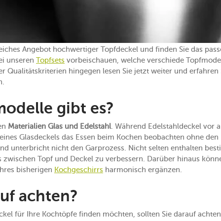
eiches Angebot hochwertiger Topfdeckel und finden Sie das pass
ei unseren
Topfsets
vorbeischauen, welche verschiede Topfmodel
 Qualitätskriterien hingegen lesen Sie jetzt weiter und erfahren 
n.
odelle gibt es?
den
Materialien Glas und Edelstahl
. Während Edelstahldeckel vor al
e eines Glasdeckels das Essen beim Kochen beobachten ohne den 
und unterbricht nicht den Garprozess. Nicht selten enthalten bes
 zwischen Topf und Deckel zu verbessern. Darüber hinaus könne
Ihres bisherigen
Kochgeschirrs
harmonisch ergänzen.
uf achten?
el für Ihre Kochtöpfe finden möchten, sollten Sie darauf achten