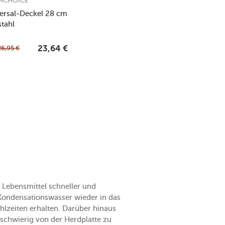
HCHOICE
ersal-Deckel 28 cm
stahl
26,95
€
23,64
€
e Lebensmittel schneller und
 Kondensationswasser wieder in das
hlzeiten erhalten. Darüber hinaus
chwierig von der Herdplatte zu