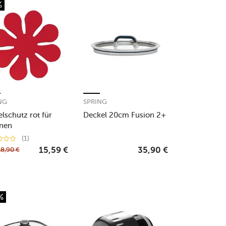
%
NG
SPRING
elschutz rot für
Deckel 20cm Fusion 2+
nen
(1)
18,90
€
15,59
€
35,90
€
%