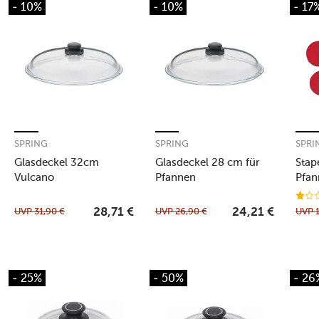
- 10%
- 10%
- 17
SPRING
SPRING
SPRI
Glasdeckel 32cm
Glasdeckel 28 cm für
Stap
Vulcano
Pfannen
Pfan
UVP
31,90
€
UVP
26,90
€
UVP
28,71
€
24,21
€
- 25%
- 50%
- 26