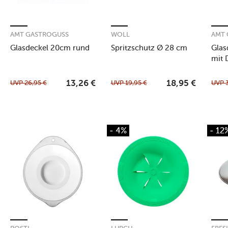
AMT GASTROGUSS
WOLL
AMT
Glasdeckel 20cm rund
Spritzschutz Ø 28 cm
Glas
mit 
UVP
26,95
€
UVP
19,95
€
UVP
13,26
€
18,95
€
- 4%
- 12