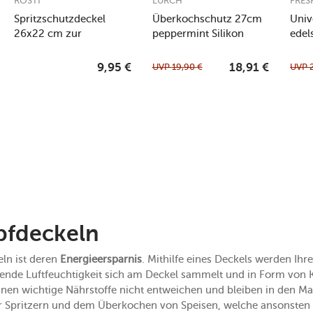
ROSTI
LURCH
FRES
Spritzschutzdeckel
Überkochschutz 27cm
Univ
26x22 cm zur
peppermint Silikon
edel
Rührschüssel 3,0 l
Margrethe transparent
UVP
19,90
€
UVP
9,95
€
18,91
€
pfdeckeln
eln ist deren
Energieersparnis
. Mithilfe eines Deckels werden Ihr
gende Luftfeuchtigkeit sich am Deckel sammelt und in Form von
nnen wichtige Nährstoffe nicht entweichen und bleiben in den Ma
 Spritzern und dem Überkochen von Speisen, welche ansonsten s