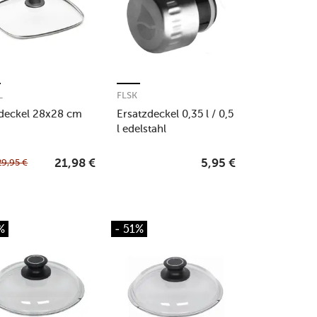
L
FLSK
deckel 28x28 cm
Ersatzdeckel 0,35 l / 0,5
l edelstahl
29,95
€
21,98
€
5,95
€
%
- 51%