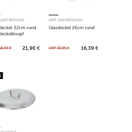
 GASTROGUSS
AMT GASTROGUSS
deckel 32cm rund
Glasdeckel 26cm rund
Deckelknopf
38,95
€
UVP
33,95
€
21,90
€
16,39
€
%