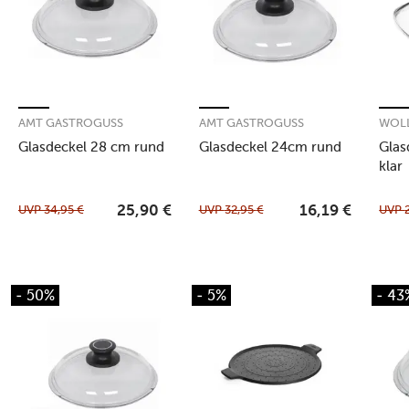
AMT GASTROGUSS
AMT GASTROGUSS
WOL
Glasdeckel 28 cm rund
Glasdeckel 24cm rund
Glas
klar
UVP
34,95
€
UVP
32,95
€
UVP
25,90
€
16,19
€
- 50%
- 5%
- 43