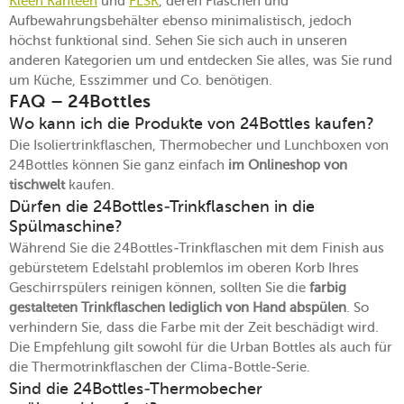
Kleen Kanteen
und
FLSK
, deren Flaschen und
Aufbewahrungsbehälter ebenso minimalistisch, jedoch
höchst funktional sind. Sehen Sie sich auch in unseren
anderen Kategorien um und entdecken Sie alles, was Sie rund
um Küche, Esszimmer und Co. benötigen.
FAQ – 24Bottles
Wo kann ich die Produkte von 24Bottles kaufen?
Die Isoliertrinkflaschen, Thermobecher und Lunchboxen von
24Bottles können Sie ganz einfach
im Onlineshop von
tischwelt
kaufen.
Dürfen die 24Bottles-Trinkflaschen in die
Spülmaschine?
Während Sie die 24Bottles-Trinkflaschen mit dem Finish aus
gebürstetem Edelstahl problemlos im oberen Korb Ihres
Geschirrspülers reinigen können, sollten Sie die
farbig
gestalteten Trinkflaschen lediglich von Hand abspülen
. So
verhindern Sie, dass die Farbe mit der Zeit beschädigt wird.
Die Empfehlung gilt sowohl für die Urban Bottles als auch für
die Thermotrinkflaschen der Clima-Bottle-Serie.
Sind die 24Bottles-Thermobecher