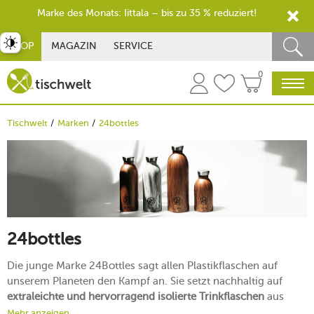
Marke des Monats: Iittala – bis zu 35 % reduziert!
st umschalten
SHOP
MAGAZIN
SERVICE
0
Tischwelt
Marken
24bottles
24bottles
Die junge Marke 24Bottles sagt allen Plastikflaschen auf
unserem Planeten den Kampf an. Sie setzt nachhaltig auf
extraleichte und hervorragend isolierte Trinkflaschen
aus
Edelstahl, die sich perfekt Ihrem Alltag anpassen. Mit den
Mehr anzeigen