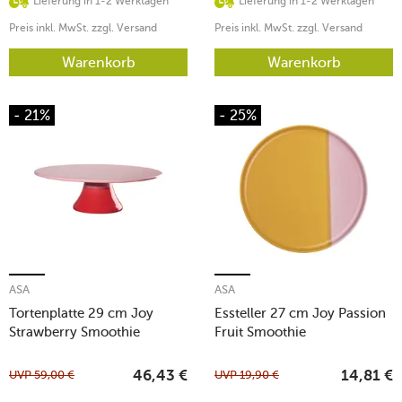
Lieferung in 1-2 Werktagen
Lieferung in 1-2 Werktagen
Preis inkl. MwSt. zzgl. Versand
Preis inkl. MwSt. zzgl. Versand
Warenkorb
Warenkorb
- 21%
- 25%
ASA
ASA
Tortenplatte 29 cm Joy
Essteller 27 cm Joy Passion
Strawberry Smoothie
Fruit Smoothie
UVP
59,00
€
UVP
19,90
€
46,43
€
14,81
€