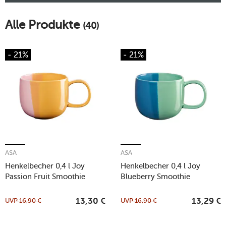
Alle Produkte
(40)
- 21%
- 21%
ASA
ASA
Henkelbecher 0,4 l Joy
Henkelbecher 0,4 l Joy
Passion Fruit Smoothie
Blueberry Smoothie
UVP
16,90
€
UVP
16,90
€
13,30
€
13,29
€