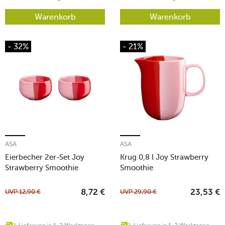
Warenkorb
Warenkorb
- 32%
- 21%
ASA
ASA
Eierbecher 2er-Set Joy
Krug 0,8 l Joy Strawberry
Strawberry Smoothie
Smoothie
UVP
12,90
€
UVP
29,90
€
8,72
€
23,53
€