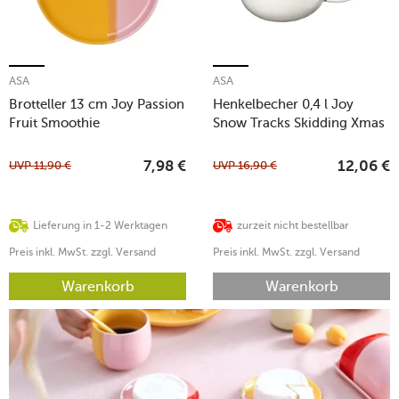
ASA
ASA
Brotteller 13 cm Joy Passion
Henkelbecher 0,4 l Joy
Fruit Smoothie
Snow Tracks Skidding Xmas
UVP
11,90
€
UVP
16,90
€
7,98
€
12,06
€
Lieferung in 1-2 Werktagen
zurzeit nicht bestellbar
Preis inkl. MwSt. zzgl. Versand
Preis inkl. MwSt. zzgl. Versand
Warenkorb
Warenkorb