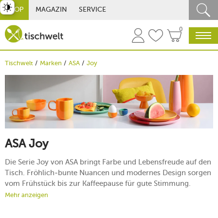
st umschalten
SHOP
MAGAZIN
SERVICE
0
Tischwelt
Marken
ASA
Joy
ASA Joy
Die Serie Joy von ASA bringt Farbe und Lebensfreude auf den
Tisch. Fröhlich-bunte Nuancen und modernes Design sorgen
vom Frühstück bis zur Kaffeepause für gute Stimmung.
Gefertigt aus robustem Porzellan, überzeugt die Kollektion
Mehr anzeigen
durch Langlebigkeit, Alltagstauglichkeit und vielseitige
Kombinierbarkeit – für kreative Tischmomente voller