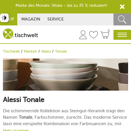
Marke des Monats: Iittala – bis zu 35 % reduziert!
st umschalten
SHOP
MAGAZIN
SERVICE
0
Tischwelt
Marken
Alessi
Tonale
Alessi Tonale
Die schimmernde Kollektion aus Steingut-Keramik trägt den
Namen
Tonale
, Farbschimmer, zurecht. Das moderne Service
lässt eine verspielte Kombination von Farbnuancen zu, mit
der Sie ein einzigartiges Kunstwerk auf Ihrer Tafel erschaffen.
Mehr anzeigen