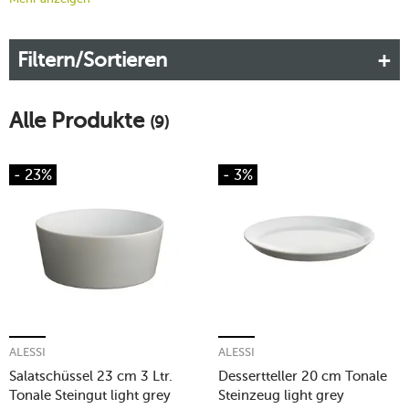
Die robuste Eleganz der einzelnen Stücke fügt sich perfekt in
ein modernes Ambiente ein und strahlt Harmonie aus. Das
Filtern/Sortieren
Service ist vielseitig einsetzbar und dank der hohen Qualität
für seine Langlebigkeit und Alltagstauglichkeit bekannt.
Mehr erfahren
Alle Produkte
(9)
- 23%
- 3%
ALESSI
ALESSI
Salatschüssel 23 cm 3 Ltr.
Dessertteller 20 cm Tonale
Tonale Steingut light grey
Steinzeug light grey