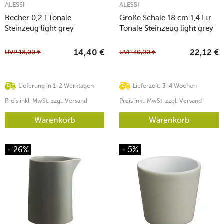
ALESSI
ALESSI
Becher 0,2 l Tonale
Große Schale 18 cm 1,4 Ltr
Steinzeug light grey
Tonale Steinzeug light grey
UVP
18,00
€
UVP
30,00
€
14,40
€
22,12
€
Lieferung in 1-2 Werktagen
Lieferzeit: 3-4 Wochen
Preis inkl. MwSt. zzgl. Versand
Preis inkl. MwSt. zzgl. Versand
Warenkorb
Warenkorb
- 26%
- 5%