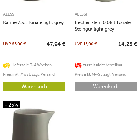
ALESSI
ALESSI
Kanne 75cl Tonale light grey
Becher klein 0,08 l Tonale
Steingut light grey
UVP
65,00
€
UVP
15,00
€
47,94
€
14,25
€
Lieferzeit: 3-4 Wochen
zurzeit nicht bestellbar
Preis inkl. MwSt. zzgl. Versand
Preis inkl. MwSt. zzgl. Versand
Warenkorb
Warenkorb
- 26%