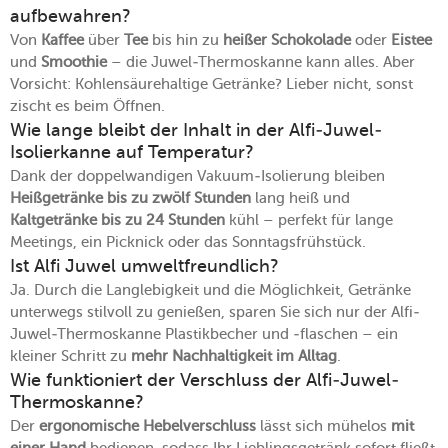
aufbewahren?
Von
Kaffee
über
Tee
bis hin zu
heißer Schokolade
oder
Eistee
und
Smoothie
– die Juwel-Thermoskanne kann alles. Aber
Vorsicht: Kohlensäurehaltige Getränke? Lieber nicht, sonst
zischt es beim Öffnen.
Wie lange bleibt der Inhalt in der Alfi-Juwel-
Isolierkanne auf Temperatur?
Dank der doppelwandigen Vakuum-Isolierung bleiben
Heißgetränke bis zu
zwölf Stunden
lang heiß und
Kaltgetränke bis zu 24 Stunden
kühl – perfekt für lange
Meetings, ein Picknick oder das Sonntagsfrühstück.
Ist Alfi Juwel umweltfreundlich?
Ja. Durch die Langlebigkeit und die Möglichkeit, Getränke
unterwegs stilvoll zu genießen, sparen Sie sich nur der Alfi-
Juwel-Thermoskanne Plastikbecher und -flaschen – ein
kleiner Schritt zu
mehr Nachhaltigkeit im Alltag
.
Wie funktioniert der Verschluss der Alfi-Juwel-
Thermoskanne?
Der
ergonomische Hebelverschluss
lässt sich mühelos
mit
einer Hand
bedienen, sodass Ihr Lieblingsgetränk sofort fließt