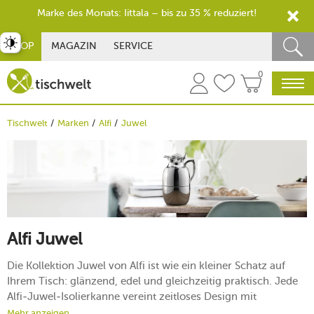
Marke des Monats: Iittala – bis zu 35 % reduziert!
st umschalten
SHOP
MAGAZIN
SERVICE
0
Tischwelt
Marken
Alfi
Juwel
Alfi Juwel
Die Kollektion Juwel von Alfi ist wie ein kleiner Schatz auf
Ihrem Tisch: glänzend, edel und gleichzeitig praktisch. Jede
Alfi-Juwel-Isolierkanne vereint zeitloses Design mit
moderner Technik und hält Getränke zuverlässig warm oder
Mehr anzeigen