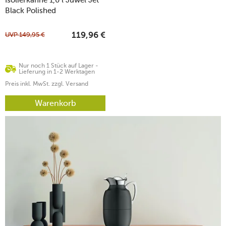
Black Polished
UVP
149,95
€
119,96
€
Nur noch 1 Stück auf Lager -
Lieferung in 1-2 Werktagen
Preis inkl. MwSt. zzgl. Versand
Warenkorb