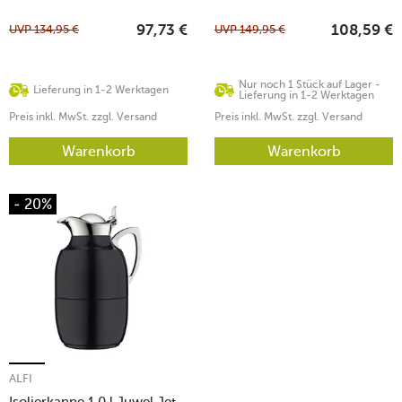
UVP
134,95
€
UVP
149,95
€
97,73
€
108,59
€
Nur noch 1 Stück auf Lager -
Lieferung in 1-2 Werktagen
Lieferung in 1-2 Werktagen
Preis inkl. MwSt. zzgl. Versand
Preis inkl. MwSt. zzgl. Versand
Warenkorb
Warenkorb
- 20%
ALFI
Isolierkanne 1,0 l Juwel Jet