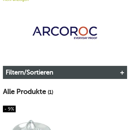
anderen Glas- sowie Geschirrwaren kombiniert werden.
Durchstöbern Sie jetzt unseren Onlineshop und finden Sie die
passenden Arcoroc-Gläser für Ihren Esstisch, welche sich
harmonisch in Ihre Tischgestaltung einfügen. Für eine
ausführliche Beratung zu Ihrem Onlineeinkauf oder die
Beantwortung einzelner Fragen, kontaktieren Sie jetzt
unseren freundlichen Kundenservice telefonisch oder per E-
Mail. Wir freuen uns, von Ihnen zu hören.
Mehr erfahren!
Filtern/Sortieren
Alle Produkte
(1)
- 9%