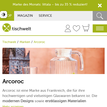
Marke des Monats: Iittala – bis zu 35 % reduziert!
st umschalten
SHOP
MAGAZIN
SERVICE
0
Tischwelt
Marken
Arcoroc
Arcoroc
Arcoroc ist eine Marke aus Frankreich, die für ihre
hochwertigen und vielseitigen Glaswaren bekannt ist. Die
modernen Designs
sowie
erstklassigen Materialien
bereichern jeden Haushalt und können mit zahlreichen
Mehr anzeigen