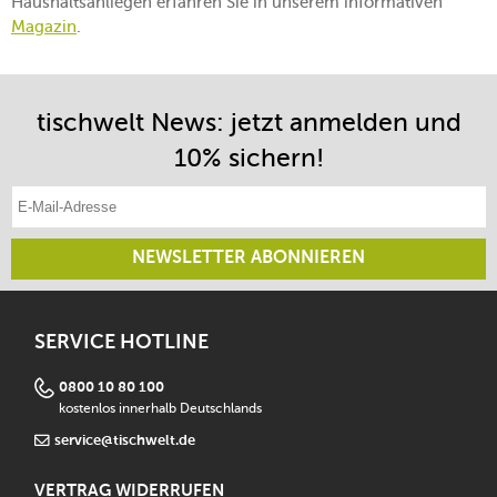
Haushaltsanliegen erfahren Sie in unserem informativen
Magazin
.
tischwelt News: jetzt anmelden und
10% sichern!
E-Mail-Adresse eintragen
NEWSLETTER ABONNIEREN
SERVICE HOTLINE
0800 10 80 100
kostenlos innerhalb Deutschlands
service@tischwelt.de
VERTRAG WIDERRUFEN