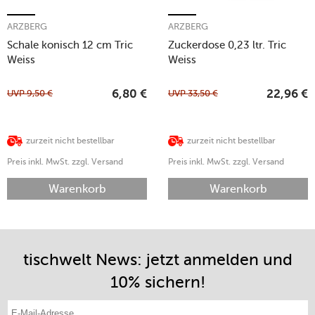
ARZBERG
ARZBERG
Schale konisch 12 cm Tric
Zuckerdose 0,23 ltr. Tric
Weiss
Weiss
UVP
9,50
€
UVP
33,50
€
6,80
€
22,96
€
zurzeit nicht bestellbar
zurzeit nicht bestellbar
Preis inkl. MwSt. zzgl. Versand
Preis inkl. MwSt. zzgl. Versand
Warenkorb
Warenkorb
tischwelt News: jetzt anmelden und
10% sichern!
E-Mail-Adresse eintragen