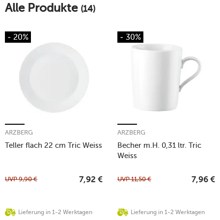
Alle Produkte
(14)
- 20%
- 30%
ARZBERG
ARZBERG
Teller flach 22 cm Tric Weiss
Becher m.H. 0,31 ltr. Tric
Weiss
UVP
9,90
€
UVP
11,50
€
7,92
€
7,96
€
Lieferung in 1-2 Werktagen
Lieferung in 1-2 Werktagen