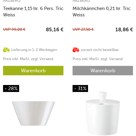
ARZBERG
ARZBERG
Teekanne 1,15 ltr. 6 Pers. Tric
Milchkännchen 0,21 ltr. Tric
Weiss
Weiss
UVP
99,00
€
UVP
27,50
€
85,16
€
18,86
€
Lieferung in 1-2 Werktagen
zurzeit nicht bestellbar
Preis inkl. MwSt. zzgl. Versand
Preis inkl. MwSt. zzgl. Versand
Warenkorb
Warenkorb
- 28%
- 31%