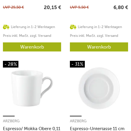
UVP
29,50
€
UVP
9,50
€
20,15
€
6,80
€
Lieferung in 1-2 Werktagen
Lieferung in 1-2 Werktagen
Preis inkl. MwSt. zzgl. Versand
Preis inkl. MwSt. zzgl. Versand
Warenkorb
Warenkorb
- 28%
- 31%
ARZBERG
ARZBERG
Espresso/ Mokka Obere 0,11
Espresso-Untertasse 11 cm