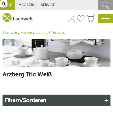
st umschalten
SHOP
MAGAZIN
SERVICE
0
Tischwelt
Marken
Arzberg
Tric Weiss
Arzberg Tric Weiß
Filtern/Sortieren