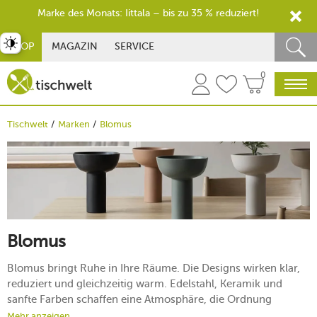
Marke des Monats: Iittala – bis zu 35 % reduziert!
st umschalten
SHOP
MAGAZIN
SERVICE
0
Tischwelt
Marken
Blomus
Blomus
Blomus bringt Ruhe in Ihre Räume. Die Designs wirken klar,
reduziert und gleichzeitig warm. Edelstahl, Keramik und
sanfte Farben schaffen eine Atmosphäre, die Ordnung
ausstrahlt und den Blick entspannt. Jedes Produkt ist einfach
Mehr anzeigen