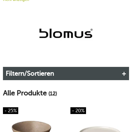
gedacht, präzise ausgeführt und bewusst gestaltet. So
entsteht Einrichtung, die leise wirkt, aber lange bleibt – für
Menschen, die bewusst auswählen und ihr Zuhause mit
wenigen, starken Akzenten formen möchten.
Mehr erfahren!
Filtern/Sortieren
Alle Produkte
(12)
- 25%
- 20%