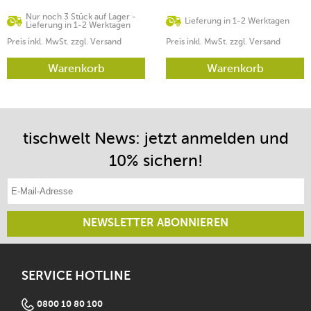
Nur noch 3 Stück auf Lager -
Lieferung in 1-2 Werktagen
Lieferung in 1-2 Werktagen
Preis inkl. MwSt. zzgl. Versand
Preis inkl. MwSt. zzgl. Versand
Warenkorb
Warenkorb
tischwelt News: jetzt anmelden und
10% sichern!
E-Mail-Adresse eintragen
NEWSLETTER ABONNIEREN
SERVICE HOTLINE
0800 10 80 100