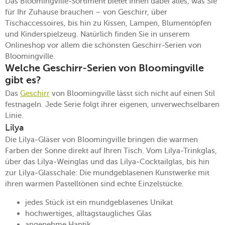
Das Bloomingville-Sortiment bietet Ihnen dabei alles, was Sie
für Ihr Zuhause brauchen – von Geschirr, über
Tischaccessoires, bis hin zu Kissen, Lampen, Blumentöpfen
und Kinderspielzeug. Natürlich finden Sie in unserem
Onlineshop vor allem die schönsten Geschirr-Serien von
Bloomingville.
Welche Geschirr-Serien von Bloomingville
gibt es?
Das
Geschirr
von Bloomingville lässt sich nicht auf einen Stil
festnageln. Jede Serie folgt ihrer eigenen, unverwechselbaren
Linie.
Lilya
Die Lilya-Gläser von Bloomingville bringen die warmen
Farben der Sonne direkt auf Ihren Tisch. Vom Lilya-Trinkglas,
über das Lilya-Weinglas und das Lilya-Cocktailglas, bis hin
zur Lilya-Glasschale: Die mundgeblasenen Kunstwerke mit
ihren warmen Pastelltönen sind echte Einzelstücke.
jedes Stück ist ein mundgeblasenes Unikat
hochwertiges, alltagstaugliches Glas
angenehme Haptik