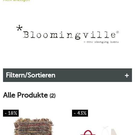
skandinavische Designschmiede ist mit ihren handverlesenen
und kreativen Produkten eine Bereicherung für Ihre
Einrichtung. Dabei greifen die kreativen Köpfe von
Bloomingville stets aktuelle Trends auf und denken out of the
box.
Mehr erfahren!
Filtern/Sortieren
Alle Produkte
(2)
- 18%
- 43%