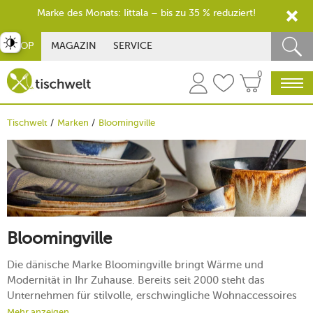
Marke des Monats: Iittala – bis zu 35 % reduziert!
st umschalten
SHOP
MAGAZIN
SERVICE
0
Tischwelt
Marken
Bloomingville
Bloomingville
Die dänische Marke Bloomingville bringt Wärme und
Modernität in Ihr Zuhause. Bereits seit 2000 steht das
Unternehmen für stilvolle, erschwingliche Wohnaccessoires
und Möbel, die in Dänemark designt werden. Die
Mehr anzeigen