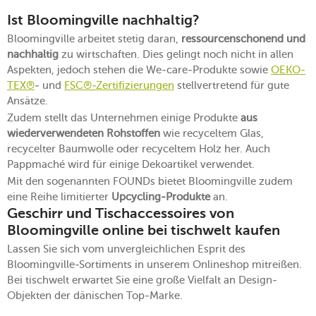
Ist Bloomingville nachhaltig?
Bloomingville arbeitet stetig daran,
ressourcenschonend und
nachhaltig
zu wirtschaften. Dies gelingt noch nicht in allen
Aspekten, jedoch stehen die We-care-Produkte sowie
OEKO-
TEX®
- und
FSC®-Zertifizierungen
stellvertretend für gute
Ansätze.
Zudem stellt das Unternehmen einige Produkte
aus
wiederverwendeten Rohstoffen
wie recyceltem Glas,
recycelter Baumwolle oder recyceltem Holz her. Auch
Pappmaché wird für einige Dekoartikel verwendet.
Mit den sogenannten FOUNDs bietet Bloomingville zudem
eine Reihe limitierter
Upcycling-Produkte
an.
Geschirr und Tischaccessoires von
Bloomingville online bei tischwelt kaufen
Lassen Sie sich vom unvergleichlichen Esprit des
Bloomingville-Sortiments in unserem Onlineshop mitreißen.
Bei tischwelt erwartet Sie eine große Vielfalt an Design-
Objekten der dänischen Top-Marke.