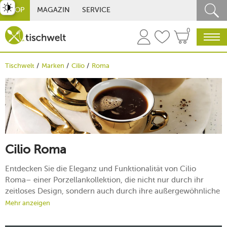
st umschalten
SHOP
MAGAZIN
SERVICE
0
Tischwelt
Marken
Cilio
Roma
Cilio Roma
Entdecken Sie die Eleganz und Funktionalität von Cilio
Roma– einer Porzellankollektion, die nicht nur durch ihr
zeitloses Design, sondern auch durch ihre außergewöhnliche
Qualität besticht. Jedes Stück spiegelt die Essenz des
Mehr anzeigen
italienischen Lebensstils wider und bringt einen Hauch der
Ewigen Stadt in Ihr Zuhause. Mit Cilio Roma erleben Sie