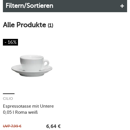
Filtern/Sortieren
Kaffeegenuss wie am Piazza Navona in Rom und das, ohne
vom heimischen Küchentisch aufstehen zu müssen.
Mehr erfahren!
Alle Produkte
(1)
- 16%
CILIO
Espressotasse mit Untere
0,05 l Roma weiß
UVP
7,99
€
6,64
€