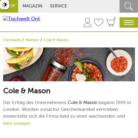
st umschalten
SHOP
MAGAZIN
SERVICE
0
Tischwelt
Marken
Cole & Mason
Cole & Mason
Der Erfolg des Unternehmens
Cole & Mason
begann 1919 in
London. Wurden zunächst Geschenkartikel vertrieben,
entwickelte sich die Firma bald zu einer wachsenden und
herausragenden Größe in Sachen Küchenaccessoires, vor
Mehr anzeigen
allem berühmt für ihre ikonische Pfeffer- und Salzmühlen.
Entdecken Sie hier einzigartiges Zubehör mit dem britischen