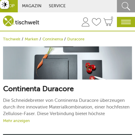
st umschalten
SHOP
MAGAZIN
SERVICE
0
Tischwelt
Marken
Continenta
Duracore
Continenta Duracore
Die Schneidebretter von Continenta Duracore überzeugen
durch ihre innovative Materialkombination, einer hochfesten
Zellulose-Faser. Diese Verbindung bietet höchste
Langlebigkeit und Pflegeleichtigkeit. Egal ob für das
Mehr anzeigen
Schneiden von Gemüse, Fleisch oder Brot – Continenta
Duracore setzt neue Maßstäbe in Sachen Funktionalität und