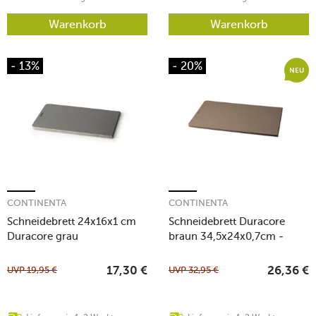
Warenkorb
Warenkorb
- 13%
- 20%
NEU
CONTINENTA
CONTINENTA
Schneidebrett 24x16x1 cm
Schneidebrett Duracore
Duracore grau
braun 34,5x24x0,7cm -
neue Ausführung
UVP
19,95
€
UVP
32,95
€
17,30
€
26,36
€