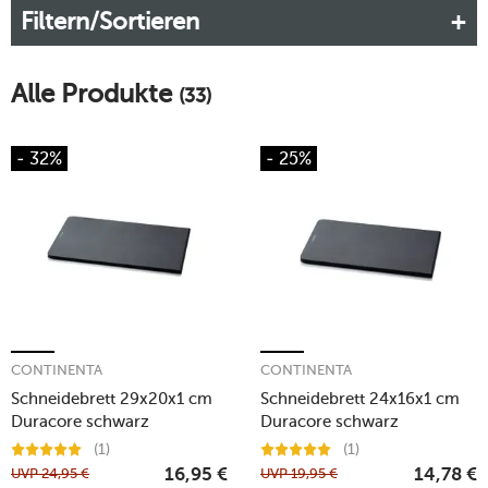
Filtern/Sortieren
Design.
Mehr erfahren!
Alle Produkte
(33)
- 32%
- 25%
CONTINENTA
CONTINENTA
Schneidebrett 29x20x1 cm
Schneidebrett 24x16x1 cm
Duracore schwarz
Duracore schwarz
(1)
(1)
UVP
24,95
€
UVP
19,95
€
16,95
€
14,78
€