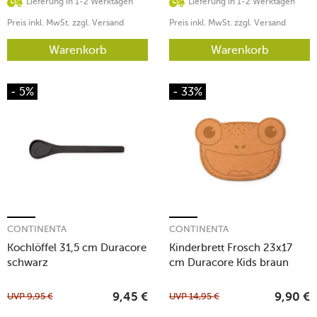
Lieferung in 1-2 Werktagen
Lieferung in 1-2 Werktagen
Preis inkl. MwSt. zzgl. Versand
Preis inkl. MwSt. zzgl. Versand
Warenkorb
Warenkorb
- 5%
- 33%
CONTINENTA
CONTINENTA
Kochlöffel 31,5 cm Duracore
Kinderbrett Frosch 23x17
schwarz
cm Duracore Kids braun
UVP
9,95
€
UVP
14,95
€
9,45
€
9,90
€