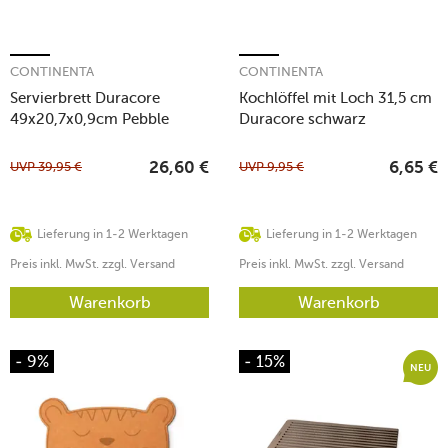
CONTINENTA
CONTINENTA
Servierbrett Duracore
Kochlöffel mit Loch 31,5 cm
49x20,7x0,9cm Pebble
Duracore schwarz
schwarz
UVP
39,95
€
UVP
9,95
€
26,60
€
6,65
€
Lieferung in 1-2 Werktagen
Lieferung in 1-2 Werktagen
Preis inkl. MwSt. zzgl. Versand
Preis inkl. MwSt. zzgl. Versand
Warenkorb
Warenkorb
- 9%
- 15%
NEU