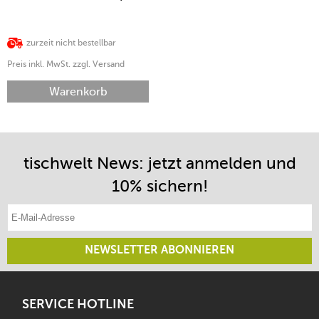
zurzeit nicht bestellbar
Preis inkl. MwSt. zzgl. Versand
Warenkorb
tischwelt News: jetzt anmelden und
10% sichern!
E-Mail-Adresse eintragen
NEWSLETTER ABONNIEREN
SERVICE HOTLINE