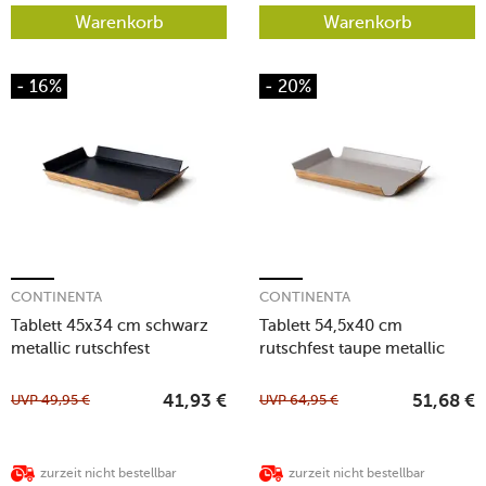
Warenkorb
Warenkorb
- 16%
- 20%
CONTINENTA
CONTINENTA
Tablett 45x34 cm schwarz
Tablett 54,5x40 cm
metallic rutschfest
rutschfest taupe metallic
UVP
49,95
€
UVP
64,95
€
41,93
€
51,68
€
zurzeit nicht bestellbar
zurzeit nicht bestellbar