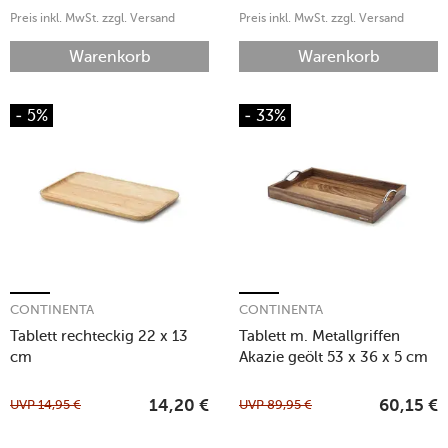
Preis inkl. MwSt. zzgl. Versand
Preis inkl. MwSt. zzgl. Versand
Warenkorb
Warenkorb
- 5%
- 33%
CONTINENTA
CONTINENTA
Tablett rechteckig 22 x 13
Tablett m. Metallgriffen
cm
Akazie geölt 53 x 36 x 5 cm
UVP
14,95
€
UVP
89,95
€
14,20
€
60,15
€