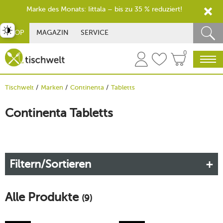
Marke des Monats: Iittala – bis zu 35 % reduziert!
st umschalten
SHOP
MAGAZIN
SERVICE
0
Tischwelt
Marken
Continenta
Tabletts
Continenta Tabletts
Filtern/Sortieren
Alle Produkte
(9)