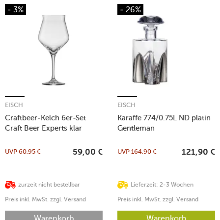
- 3%
- 26%
EISCH
EISCH
Craftbeer-Kelch 6er-Set
Karaffe 774/0.75L ND platin
Craft Beer Experts klar
Gentleman
UVP
60,95
€
UVP
164,90
€
59,00
€
121,90
€
zurzeit nicht bestellbar
Lieferzeit: 2-3 Wochen
Preis inkl. MwSt. zzgl. Versand
Preis inkl. MwSt. zzgl. Versand
Warenkorb
Warenkorb