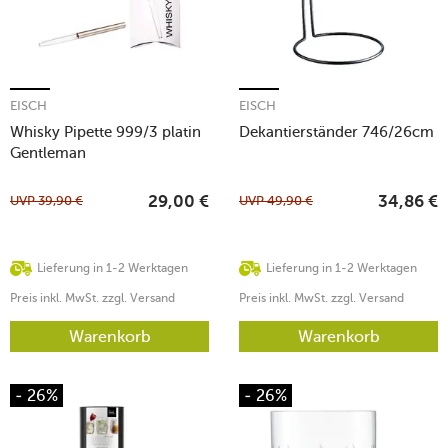
EISCH
EISCH
Whisky Pipette 999/3 platin
Dekantierständer 746/26cm
Gentleman
UVP
39,90
€
UVP
49,90
€
29,00
€
34,86
€
Lieferung in 1-2 Werktagen
Lieferung in 1-2 Werktagen
Preis inkl. MwSt. zzgl. Versand
Preis inkl. MwSt. zzgl. Versand
Warenkorb
Warenkorb
- 26%
- 26%