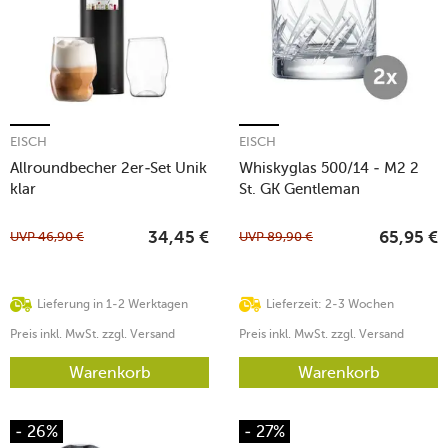
EISCH
EISCH
Allroundbecher 2er-Set Unik
Whiskyglas 500/14 - M2 2
klar
St. GK Gentleman
UVP
46,90
€
UVP
89,90
€
34,45
€
65,95
€
Lieferung in 1-2 Werktagen
Lieferzeit: 2-3 Wochen
Preis inkl. MwSt. zzgl. Versand
Preis inkl. MwSt. zzgl. Versand
Warenkorb
Warenkorb
- 26%
- 27%