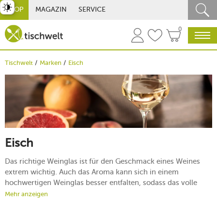
st umschalten
SHOP
MAGAZIN
SERVICE
0
Tischwelt
Marken
Eisch
Eisch
Das richtige Weinglas ist für den Geschmack eines Weines
extrem wichtig. Auch das Aroma kann sich in einem
hochwertigen Weinglas besser entfalten, sodass das volle
Potenzial des Getränks zum Tragen kommt. Mit den
Mehr anzeigen
Weingläsern der Marke Eisch haben Sie eine erstklassige
Wahl getroffen, da die exklusiven Glaswaren für ihre