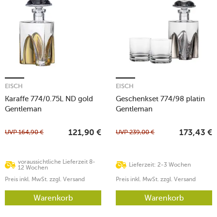
EISCH
EISCH
Karaffe 774/0.75L ND gold
Geschenkset 774/98 platin
Gentleman
Gentleman
UVP
164,90
€
UVP
239,00
€
121,90
€
173,43
€
voraussichtliche Lieferzeit 8-
Lieferzeit: 2-3 Wochen
12 Wochen
Preis inkl. MwSt. zzgl. Versand
Preis inkl. MwSt. zzgl. Versand
Warenkorb
Warenkorb