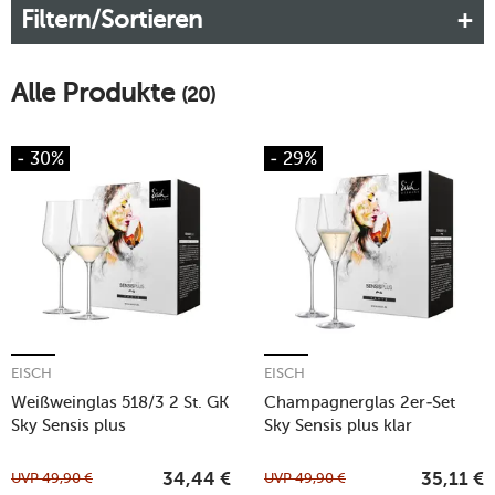
Filtern/Sortieren
Alle Produkte
(20)
- 30%
- 29%
EISCH
EISCH
Weißweinglas 518/3 2 St. GK
Champagnerglas 2er-Set
Sky Sensis plus
Sky Sensis plus klar
UVP
49,90
€
UVP
49,90
€
34,44
€
35,11
€