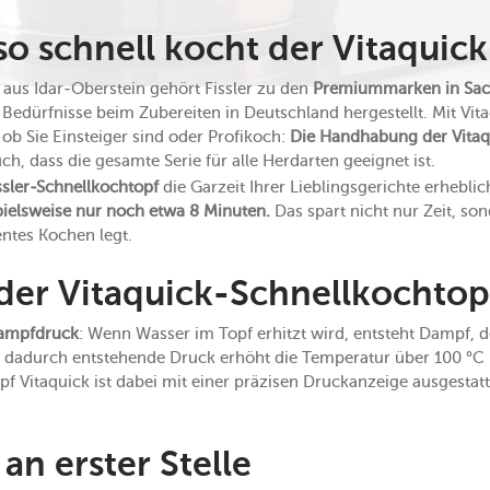
o schnell kocht der Vitaquick
 aus Idar-Oberstein gehört Fissler zu den
Premiummarken in Sac
 Bedürfnisse beim Zubereiten in Deutschland hergestellt. Mit Vi
 ob Sie Einsteiger sind oder Profikoch:
Die Handhabung der Vitaq
auch, dass die gesamte Serie für alle Herdarten geeignet ist.
ssler-Schnellkochtopf
die Garzeit Ihrer Lieblingsgerichte erhebl
pielsweise nur noch etwa 8 Minuten.
Das spart nicht nur Zeit, son
entes Kochen legt.
 der Vitaquick-Schnellkochtopf
Dampfdruck
: Wenn Wasser im Topf erhitzt wird, entsteht Dampf, 
r dadurch entstehende Druck erhöht die Temperatur über 100 °C 
pf Vitaquick ist dabei mit einer präzisen Druckanzeige ausgestatte
 an erster Stelle