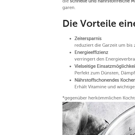
die
schnelle und nährstoffreiche M
garen.
Die Vorteile ein
Zeitersparnis
reduziert die Garzeit um bis 
Energieeffizienz
verringert den Energieverbr
Vielseitige Einsatzmöglichke
Perfekt zum Dünsten, Dämpfe
Nährstoffschonendes Koche
Erhält Vitamine und wichtig
*gegenüber herkömmlichen Kocht