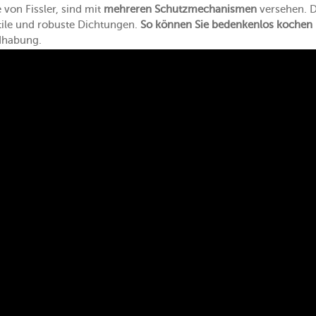
von Fissler, sind mit
mehreren Schutzmechanismen
versehen. D
ile und robuste Dichtungen.
So können Sie bedenkenlos kochen
dhabung.