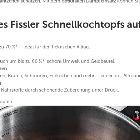
ahlzeiten schätzen
. Mit dem
optionalen Dampfeinsatz
können Si
es Fissler Schnellkochtopfs au
zu 70 %* – ideal für den hektischen Alltag.
auch um bis zu 60 %*, schont Umwelt und Geldbeutel.
iten
n, Braten, Schmoren, Einkochen und mehr – ein echter Allround
n
e Nährstoffe durch schonende Zubereitung unter Druck.
öpfen