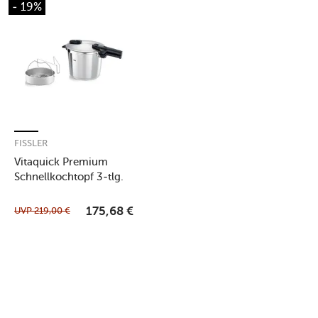
- 19%
FISSLER
Vitaquick Premium
Schnellkochtopf 3-tlg.
6,0 l edelstahl
UVP
219,00
€
175,68
€