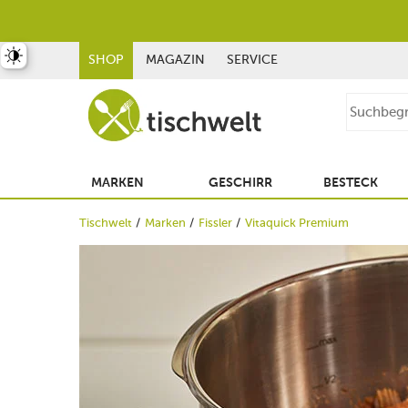
st umschalten
SHOP
MAGAZIN
SERVICE
MARKEN
GESCHIRR
BESTECK
Tischwelt
Marken
Fissler
Vitaquick Premium