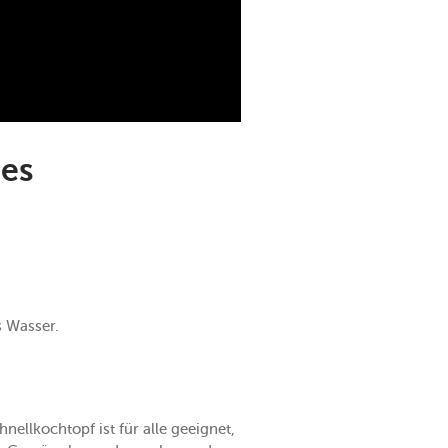
des
s Wasser.
ellkochtopf ist für alle geeignet,