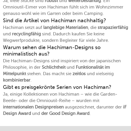
Ja, viele Stücke sind
robust
und
wetterbeständig
. Ein
Omnioutil-Eimer von Hachiman fühlt sich im Wohnzimmer
genauso wohl wie im Garten oder beim Camping.
Sind die Artikel von Hachiman nachhaltig?
Hachiman setzt auf
langlebige Materialien
, die
strapazierfähig
und
recyclingfähig
sind. Dadurch kaufen Sie keine
Wegwerfprodukte, sondern Begleiter für viele Jahre.
Warum sehen die Hachiman-Designs so
minimalistisch aus?
Die Hachiman-Designs sind inspiriert von der japanischen
Philosophie, in der
Schlichtheit
und
Funktionalität
im
Mittelpunkt
stehen. Das macht sie
zeitlos
und vielseitig
kombinierbar
.
Gibt es preisgekrönte Serien von Hachiman?
Ja, einige Kollektionen von Hachiman – wie die Garden-
Beetle- oder die Omnioutil-Reihe – wurden mit
internationalen Designpreisen
ausgezeichnet, darunter der
iF
Design Award
und
der Good Design Award
.