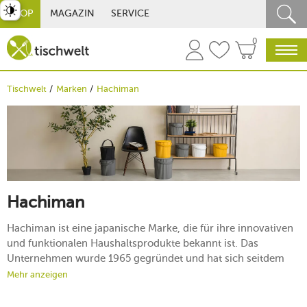
st umschalten
SHOP
MAGAZIN
SERVICE
0
Tischwelt
Marken
Hachiman
Hachiman
Hachiman ist eine japanische Marke, die für ihre innovativen
und funktionalen Haushaltsprodukte bekannt ist. Das
Unternehmen wurde 1965 gegründet und hat sich seitdem
einen Ruf für hochwertige, langlebige und ästhetisch
Mehr anzeigen
ansprechende Erscheinungsbilder erarbeitet. Mit Sitz in der
malerischen Stadt Gujo Hachiman in der Präfektur Gifu