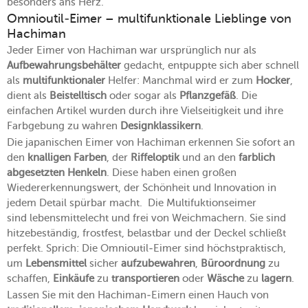
besonders ans Herz.
Omnioutil-Eimer – multifunktionale Lieblinge von
Hachiman
Jeder Eimer von Hachiman war ursprünglich nur als
Aufbewahrungsbehälter
gedacht, entpuppte sich aber schnell
als
multifunktionaler
Helfer: Manchmal wird er zum
Hocker
,
dient als
Beistelltisch
oder sogar als
Pflanzgefäß
. Die
einfachen Artikel wurden durch ihre Vielseitigkeit und ihre
Farbgebung zu wahren
Designklassikern
.
Die japanischen Eimer von Hachiman erkennen Sie sofort an
den
knalligen Farben
, der
Riffeloptik
und an den
farblich
abgesetzten Henkeln
. Diese haben einen großen
Wiedererkennungswert, der Schönheit und Innovation in
jedem Detail spürbar macht. Die Multifuktionseimer
sind lebensmittelecht und frei von Weichmachern. Sie sind
hitzebeständig, frostfest, belastbar und der Deckel schließt
perfekt. Sprich: Die Omnioutil-Eimer sind höchstpraktisch,
um
Lebensmittel
sicher
aufzubewahren
,
Büroordnung
zu
schaffen,
Einkäufe
zu
transportieren
oder
Wäsche
zu
lagern
.
Lassen Sie mit den Hachiman-Eimern einen Hauch von