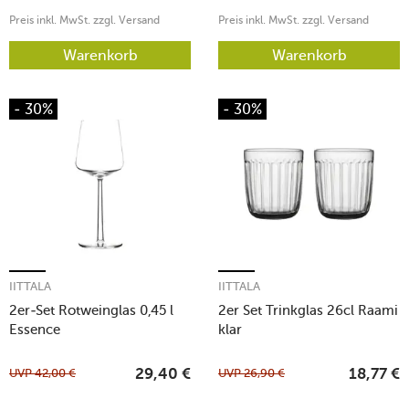
Preis inkl. MwSt. zzgl. Versand
Preis inkl. MwSt. zzgl. Versand
Warenkorb
Warenkorb
- 30%
- 30%
IITTALA
IITTALA
2er-Set Rotweinglas 0,45 l
2er Set Trinkglas 26cl Raami
Essence
klar
UVP
42,00
€
UVP
26,90
€
29,40
€
18,77
€