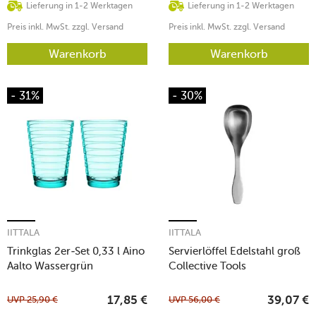
Lieferung in 1-2 Werktagen
Lieferung in 1-2 Werktagen
Preis inkl. MwSt. zzgl. Versand
Preis inkl. MwSt. zzgl. Versand
Warenkorb
Warenkorb
- 31%
- 30%
IITTALA
IITTALA
Trinkglas 2er-Set 0,33 l Aino
Servierlöffel Edelstahl groß
Aalto Wassergrün
Collective Tools
UVP
25,90
€
UVP
56,00
€
17,85
€
39,07
€