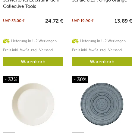
Servierlöffel Edelstahl klein
Schale 0,15 l Origo orange
Collective Tools
UVP
35,00
€
UVP
19,90
€
24,72
€
13,89
€
Lieferung in 1-2 Werktagen
Lieferung in 1-2 Werktagen
Preis inkl. MwSt. zzgl. Versand
Preis inkl. MwSt. zzgl. Versand
Warenkorb
Warenkorb
- 33%
- 30%