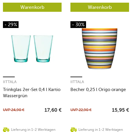
Warenkorb
Warenkorb
- 29%
- 30%
IITTALA
IITTALA
Trinkglas 2er-Set 0,4 l Kartio
Becher 0,25 l Origo orange
Wassergrün
UVP
24,90
€
UVP
22,90
€
17,60
€
15,95
€
Lieferung in 1-2 Werktagen
Lieferung in 1-2 Werktagen