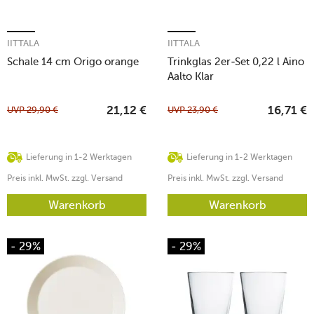
IITTALA
IITTALA
Schale 14 cm Origo orange
Trinkglas 2er-Set 0,22 l Aino
Aalto Klar
UVP
29,90
€
UVP
23,90
€
21,12
€
16,71
€
Lieferung in 1-2 Werktagen
Lieferung in 1-2 Werktagen
Preis inkl. MwSt. zzgl. Versand
Preis inkl. MwSt. zzgl. Versand
Warenkorb
Warenkorb
- 29%
- 29%