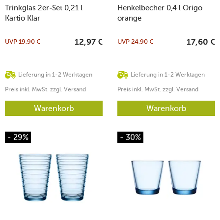
Trinkglas 2er-Set 0,21 l
Henkelbecher 0,4 l Origo
Kartio Klar
orange
UVP
19,90
€
UVP
24,90
€
12,97
€
17,60
€
Lieferung in 1-2 Werktagen
Lieferung in 1-2 Werktagen
Preis inkl. MwSt. zzgl. Versand
Preis inkl. MwSt. zzgl. Versand
Warenkorb
Warenkorb
- 29%
- 30%