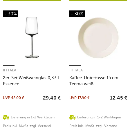
- 30%
- 30%
IITTALA
IITTALA
2er-Set Weißweinglas 0,33 l
Kaffee-Untertasse 15 cm
Essence
Teema weiß
UVP
42,00
€
UVP
17,90
€
29,40
€
12,45
€
Lieferung in 1-2 Werktagen
Lieferung in 1-2 Werktagen
Preis inkl. MwSt. zzgl. Versand
Preis inkl. MwSt. zzgl. Versand