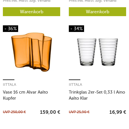
Preis inkl. MwSt. zzgl. Versand
Preis inkl. MwSt. zzgl. Versand
Warenkorb
Warenkorb
- 36%
- 34%
IITTALA
IITTALA
Vase 16 cm Alvar Aalto
Trinkglas 2er-Set 0,33 l Aino
Kupfer
Aalto Klar
UVP
250,00
€
UVP
25,90
€
159,00
€
16,99
€