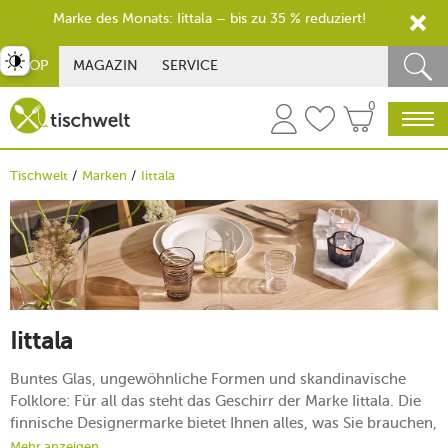
Marke des Monats: Iittala – bis zu 35 % reduziert!
st umschalten
SHOP
MAGAZIN
SERVICE
0
Tischwelt
Marken
Iittala
Iittala
Buntes Glas, ungewöhnliche Formen und skandinavische
Folklore: Für all das steht das Geschirr der Marke Iittala. Die
finnische Designermarke bietet Ihnen alles, was Sie brauchen,
um Ihren Haushalt stilvoll einrichten und komplettieren zu
Mehr anzeigen