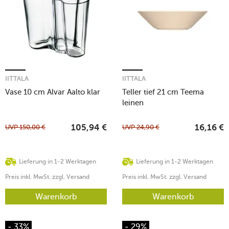
IITTALA
IITTALA
Vase 10 cm Alvar Aalto klar
Teller tief 21 cm Teema
leinen
UVP
150,00
€
UVP
24,90
€
105,94
€
16,16
€
Lieferung in 1-2 Werktagen
Lieferung in 1-2 Werktagen
Preis inkl. MwSt. zzgl. Versand
Preis inkl. MwSt. zzgl. Versand
Warenkorb
Warenkorb
- 33%
- 29%