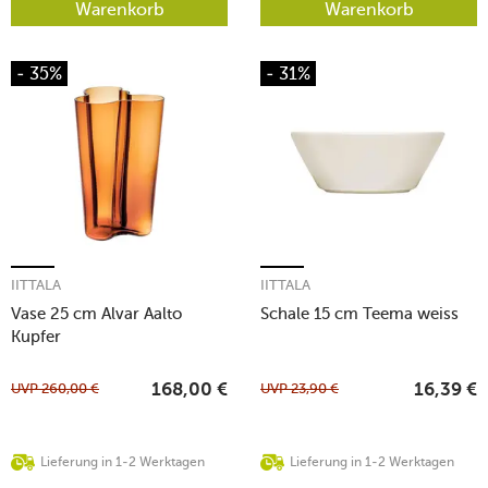
Warenkorb
Warenkorb
- 35%
- 31%
IITTALA
IITTALA
Vase 25 cm Alvar Aalto
Schale 15 cm Teema weiss
Kupfer
UVP
260,00
€
UVP
23,90
€
168,00
€
16,39
€
Lieferung in 1-2 Werktagen
Lieferung in 1-2 Werktagen