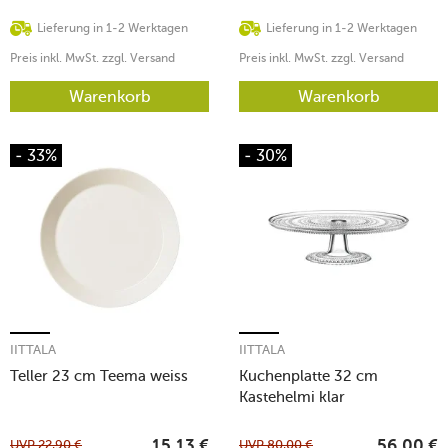
Lieferung in 1-2 Werktagen
Lieferung in 1-2 Werktagen
Preis inkl. MwSt. zzgl. Versand
Preis inkl. MwSt. zzgl. Versand
Warenkorb
Warenkorb
- 33%
- 30%
IITTALA
IITTALA
Teller 23 cm Teema weiss
Kuchenplatte 32 cm
Kastehelmi klar
UVP
22,90
€
UVP
80,00
€
15,13
€
56,00
€