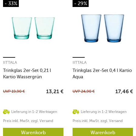
- 33%
- 29%
IITTALA
IITTALA
Trinkglas 2er-Set 0,21 l
Trinkglas 2er-Set 0,4 l Kartio
Kartio Wassergrün
Aqua
UVP
19,90
€
UVP
24,90
€
13,21
€
17,46
€
Lieferung in 1-2 Werktagen
Lieferung in 1-2 Werktagen
Preis inkl. MwSt. zzgl. Versand
Preis inkl. MwSt. zzgl. Versand
Warenkorb
Warenkorb