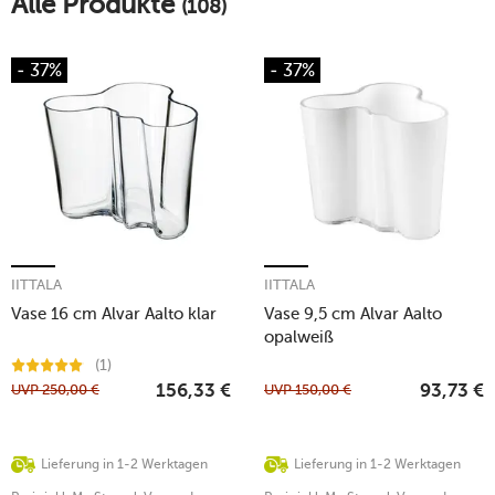
Alle Produkte
(108)
- 37%
- 37%
IITTALA
IITTALA
Vase 16 cm Alvar Aalto klar
Vase 9,5 cm Alvar Aalto
opalweiß
(1)
UVP
250,00
€
UVP
150,00
€
156,33
€
93,73
€
Lieferung in 1-2 Werktagen
Lieferung in 1-2 Werktagen