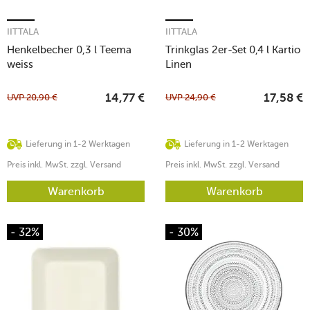
IITTALA
IITTALA
Henkelbecher 0,3 l Teema
Trinkglas 2er-Set 0,4 l Kartio
weiss
Linen
UVP
20,90
€
UVP
24,90
€
14,77
€
17,58
€
Lieferung in 1-2 Werktagen
Lieferung in 1-2 Werktagen
Preis inkl. MwSt. zzgl. Versand
Preis inkl. MwSt. zzgl. Versand
Warenkorb
Warenkorb
- 32%
- 30%