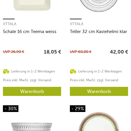
IITTALA
IITTALA
Schale 16 cm Teema weiss
Teller 32 cm Kastehelmi klar
UVP
26,90
€
UVP
60,00
€
18,05
€
42,00
€
Lieferung in 1-2 Werktagen
Lieferung in 1-2 Werktagen
Preis inkl. MwSt. zzgl. Versand
Preis inkl. MwSt. zzgl. Versand
Warenkorb
Warenkorb
- 30%
- 29%