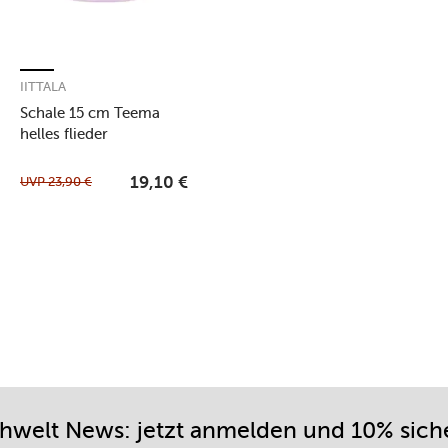
IITTALA
Schale 15 cm Teema
helles flieder
UVP
23,90
€
19,10
€
chwelt News: jetzt anmelden und 10% sich