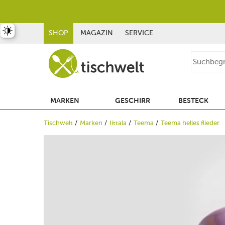
st umschalten
SHOP
MAGAZIN
SERVICE
MARKEN
GESCHIRR
BESTECK
Tischwelt
Marken
Iittala
Teema
Teema helles flieder