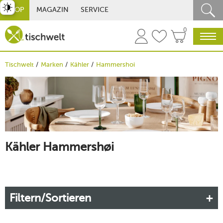
st umschalten
SHOP
MAGAZIN
SERVICE
0
Tischwelt
Marken
Kähler
Hammershoi
Kähler Hammershøi
Filtern/Sortieren