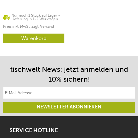
Nur noch 1 Stück auf Lager -
Lieferung in 1-2 Werktagen
Preis inkl. MwSt. zzgl. Versand
Warenkorb
tischwelt News: jetzt anmelden und
10% sichern!
E-Mail-Adresse eintragen
NEWSLETTER ABONNIEREN
SERVICE HOTLINE