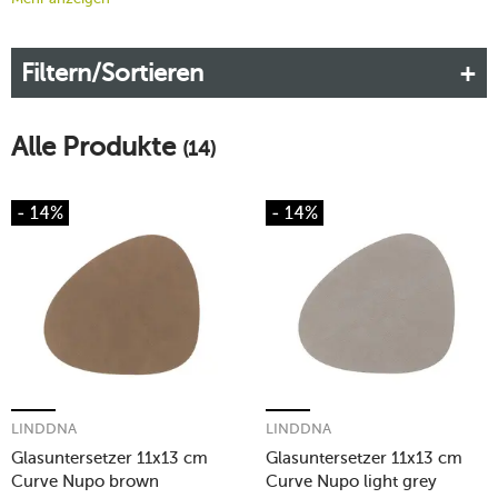
modernen Style. Mit den LIND-DNA-Glasuntersetzern
erhalten Sie eine moderne, stylishe und nachhaltige
Filtern/Sortieren
Alternative zu herkömmlichen Untersetzern.
Mehr erfahren!
Alle Produkte
(14)
- 14%
- 14%
LINDDNA
LINDDNA
Glasuntersetzer 11x13 cm
Glasuntersetzer 11x13 cm
Curve Nupo brown
Curve Nupo light grey