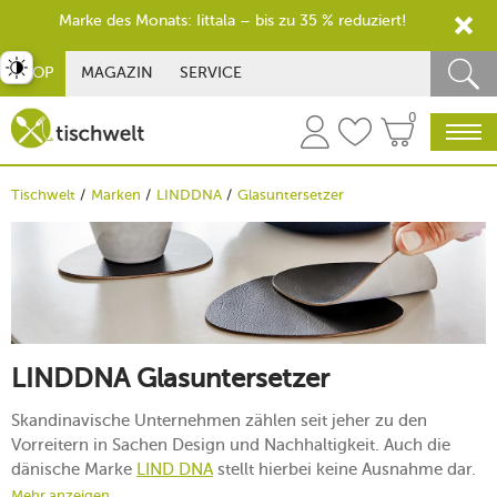
Marke des Monats: Iittala – bis zu 35 % reduziert!
st umschalten
SHOP
MAGAZIN
SERVICE
0
Tischwelt
Marken
LINDDNA
Glasuntersetzer
LINDDNA Glasuntersetzer
Skandinavische Unternehmen zählen seit jeher zu den
Vorreitern in Sachen Design und Nachhaltigkeit. Auch die
dänische Marke
LIND DNA
stellt hierbei keine Ausnahme dar.
Die Produkte des Herstellers stehen für Qualität und einen
Mehr anzeigen