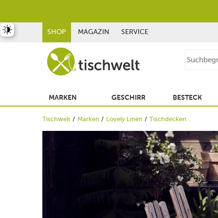
st umschalten
SHOP
MAGAZIN
SERVICE
MARKEN
GESCHIRR
BESTECK
Tischwelt
Marken
Lovely Linen
Tischdecken