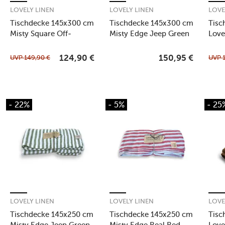
LOVELY LINEN
LOVELY LINEN
LOVE
Tischdecke 145x300 cm
Tischdecke 145x300 cm
Tisc
Misty Square Off-
Misty Edge Jeep Green
Love
White/Graphite
UVP
149,90
€
UVP
124,90
€
150,95
€
- 22%
- 5%
- 25
LOVELY LINEN
LOVELY LINEN
LOVE
Tischdecke 145x250 cm
Tischdecke 145x250 cm
Tisc
Misty Edge Jeep Green
Misty Edge Real Red
Love