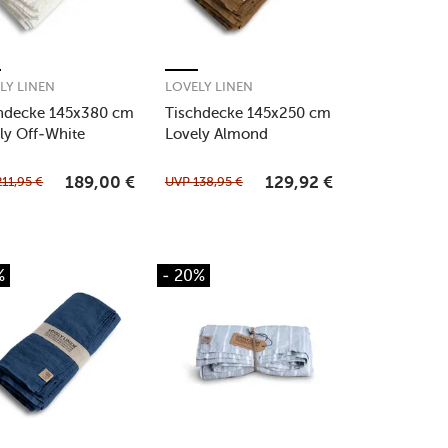
LY LINEN
LOVELY LINEN
hdecke 145x380 cm
Tischdecke 145x250 cm
ly Off-White
Lovely Almond
211,95
€
UVP
138,95
€
189,00
€
129,92
€
%
- 20%