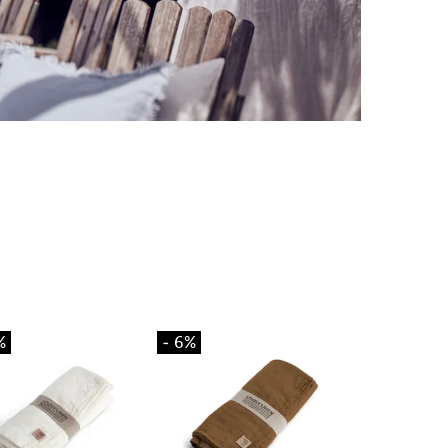
%
- 6%