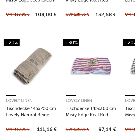
UVP
138,95
€
UVP
139,95
€
UVP
108,00
€
132,58
€
- 20%
- 30%
- 20
LOVELY LINEN
LOVELY LINEN
LOVE
Tischdecke 145x250 cm
Tischdecke 145x300 cm
Tisc
Lovely Natural Beige
Misty Edge Real Red
Mist
Whit
UVP
138,95
€
UVP
139,95
€
UVP
111,16
€
97,14
€