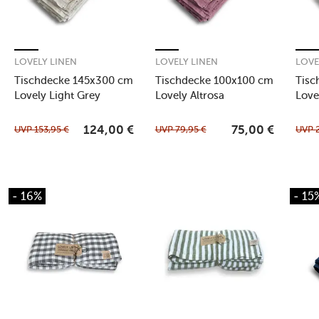
LOVELY LINEN
LOVELY LINEN
LOVE
Tischdecke 145x300 cm
Tischdecke 100x100 cm
Tisc
Lovely Light Grey
Lovely Altrosa
Love
UVP
153,95
€
UVP
79,95
€
UVP
124,00
€
75,00
€
- 16%
- 15