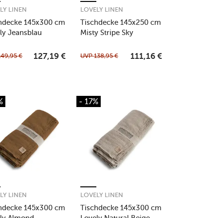
LY LINEN
LOVELY LINEN
hdecke 145x300 cm
Tischdecke 145x250 cm
ly Jeansblau
Misty Stripe Sky
149,95
€
UVP
138,95
€
127,19
€
111,16
€
%
- 17%
LY LINEN
LOVELY LINEN
hdecke 145x300 cm
Tischdecke 145x300 cm
ly Almond
Lovely Natural Beige