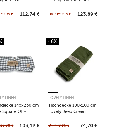
150,95
€
UVP
150,95
€
112,74
€
123,89
€
%
- 6%
LY LINEN
LOVELY LINEN
hdecke 145x250 cm
Tischdecke 100x100 cm
y Square Off-
Lovely Jeep Green
e/Graphite
128,90
€
UVP
79,95
€
103,12
€
74,70
€