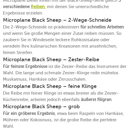
Microplane bietet Ihnen mit der Black-Sheep-Serie gleich
5
verschiedene
Reiben
, mit denen Sie unterschiedliche
Ergebnisse erzielen.
Microplane Black Sheep – 2-Wege-Schneide
Die 2-Wege-Schneide ist prädestiniert
für schnelles Arbeiten
und wenn Sie große Mengen einer Zutat reiben müssen. So
zaubern Sie in Windeseile leckere Rohkostsalate oder
veredeln Ihre kulinarischen Kreationen mit ansehnlichen,
feinen Streifen.
Microplane Black Sheep – Zester-Reibe
Für feinste Ergebnisse
ist die Zester-Reibe das Instrument der
Wahl. Die lange und schmale Zester-Klinge reibt mühelos
Muskatnuss, Hartkäse oder Zitrusschalen.
Microplane Black Sheep – feine Klinge
Die Reibe mit feiner Klinge ist etwas breiter als die Zester-
Küchenreibe, arbeitet jedoch ebenfalls
äußerst filigran
.
Microplane Black Sheep – grob
Für ein gröberes Ergebnis
, etwa beim Raspeln von Hartkäse,
Möhren oder Kokosnuss, ist die grobe Reibe die perfekte
Wahl.