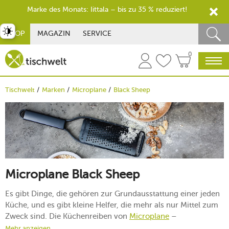
Marke des Monats: Iittala – bis zu 35 % reduziert!
st umschalten
SHOP
MAGAZIN
SERVICE
0
Tischwelt
Marken
Microplane
Black Sheep
Microplane Black Sheep
Es gibt Dinge, die gehören zur Grundausstattung einer jeden
Küche, und es gibt kleine Helfer, die mehr als nur Mittel zum
Zweck sind. Die Küchenreiben von
Microplane
–
insbesondere denen der Serie Black Sheep – gehören in
Mehr anzeigen