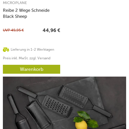
MICROPLANE
Reibe 2 Wege Schneide
Black Sheep
UVP
49,95
€
44,96
€
Lieferung in 1-2 Werktagen
Preis inkl. MwSt. zzgl. Versand
Warenkorb