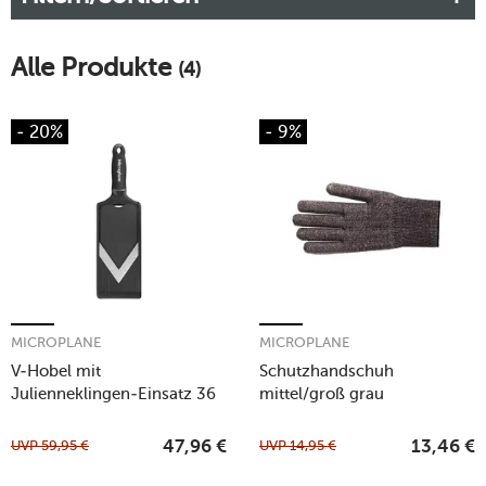
Alle Produkte
(4)
- 20%
- 9%
MICROPLANE
MICROPLANE
V-Hobel mit
Schutzhandschuh
Julienneklingen-Einsatz 36
mittel/groß grau
cm Speciality schwarz
UVP
59,95
€
UVP
14,95
€
47,96
€
13,46
€