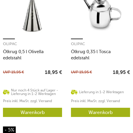
OLIPAC
OLIPAC
Ölkrug 0,5 l Olivella
Ölkrug 0,35 l Tosca
edelstahl
edelstahl
UVP
19,95
€
UVP
19,95
€
18,95
€
18,95
€
Nur noch 4 Stück auf Lager -
Lieferung in 1-2 Werktagen
Lieferung in 1-2 Werktagen
Preis inkl. MwSt. zzgl. Versand
Preis inkl. MwSt. zzgl. Versand
Warenkorb
Warenkorb
- 5%