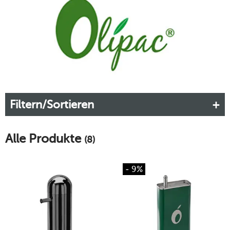
Kegeln oder Zylindern ziehen zuverlässig die Blicke vieler
Gourmets auf sich. Wer Wert auf wohldosierte Qualität,
Geschmack und Ästhetik legt, trifft mit Olipac die richtige
Wahl.
Mehr erfahren!
Filtern/Sortieren
Alle Produkte
(8)
- 9%