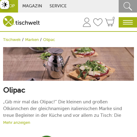
st umschalten
SHOP
MAGAZIN
SERVICE
0
Tischwelt
Marken
Olipac
Olipac
„Gib mir mal das Olipac!“ Die kleinen und großen
Ölkännchen der gleichnamigen italienischen Marke sind
treue Begleiter in der Küche und vor allem zu Tisch: Die
Olivenölspender aus Edelstahl halten Ihr Lieblingsöl frisch
Mehr anzeigen
und jederzeit greifbar, um Carpaccio, Salate oder Suppen ad
hoc zu verfeinern. Die Blickfänger in Form von Ölkanistern,