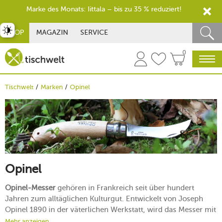
Marke des Monats: Iittala – bis zu 35 % reduziert!
st umschalten
SHOP
MAGAZIN
SERVICE
0
Tischwelt
Marken
Opinel
Opinel
Opinel-Messer
gehören in Frankreich seit über hundert
Jahren zum alltäglichen Kulturgut. Entwickelt von Joseph
Opinel 1890 in der väterlichen Werkstatt, wird das Messer mit
dem Holzgriff heute millionenfach in alle Welt exportiert. Das
Mehr anzeigen