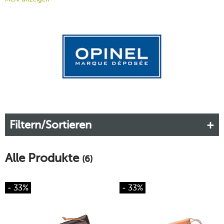
Klappmesser verfügt über eine einfache Sicherung der Klinge.
Unverzichtbar ist das "French Knife", wie es in den USA
genannt wird, im Alltag: als Vespermesser,
Pilzmesser
oder
Schnitzmesser – mit einem Opinel sind Sie immer gut
beraten.
Filtern/Sortieren
Alle Produkte
(6)
- 33%
- 33%