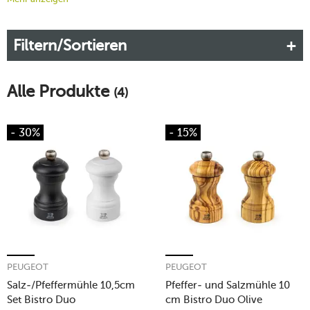
Speisen. Am Drehknopf lässt sich der Mahlgrad einstellen. Die
Mühlen liegen wunderbar in der Hand, und ganze 25 Jahre
Filtern/Sortieren
Garantie gibt Ihnen der französische Hersteller auf das
Mahlwerk.
Alle Produkte
(4)
- 30%
- 15%
PEUGEOT
PEUGEOT
Salz-/Pfeffermühle 10,5cm
Pfeffer- und Salzmühle 10
Set Bistro Duo
cm Bistro Duo Olive