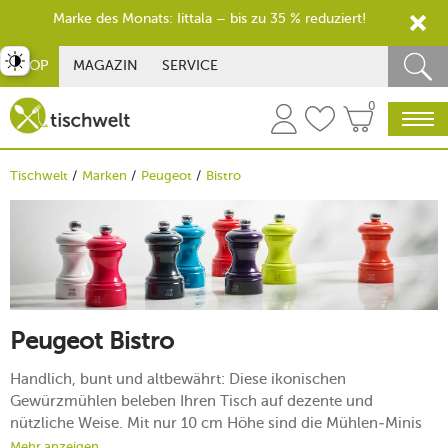
Marke des Monats: Iittala – bis zu 35 % reduziert!
st umschalten
SHOP
MAGAZIN
SERVICE
0
Tischwelt
Marken
Peugeot
Bistro
Peugeot Bistro
Handlich, bunt und altbewährt: Diese ikonischen
Gewürzmühlen beleben Ihren Tisch auf dezente und
nützliche Weise. Mit nur 10 cm Höhe sind die Mühlen-Minis
gern gesehene Freunde fürs individuelle Nachwürzen der
Mehr anzeigen