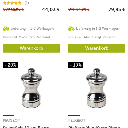
schwarz/weiss
(1)
UVP
62,90
€
UVP
94,90
€
44,03
€
79,95
€
Lieferung in 1-2 Werktagen
Lieferung in 1-2 Werktagen
Preis inkl. MwSt. zzgl. Versand
Preis inkl. MwSt. zzgl. Versand
Warenkorb
Warenkorb
- 20%
- 19%
PEUGEOT
PEUGEOT
Salzmühle 10 cm Bistro
Pfeffermühle 10 cm Bistro