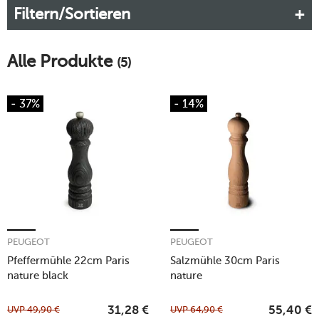
Filtern/Sortieren
avancieren auf Ihrem Tisch im Nu zum Blickfang.
Mehr erfahren!
Alle Produkte
(5)
- 37%
- 14%
PEUGEOT
PEUGEOT
Pfeffermühle 22cm Paris
Salzmühle 30cm Paris
nature black
nature
UVP
49,90
€
UVP
64,90
€
31,28
€
55,40
€