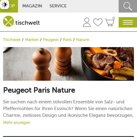
st umschalten
SHOP
MAGAZIN
SERVICE
0
Tischwelt
Marken
Peugeot
Paris
Nature
Peugeot Paris Nature
Sie suchen nach einem stilvollen Ensemble von Salz- und
Pfeffermühlen für Ihren Esstisch? Wenn Sie einen natürlichen
Charme, zeitloses Design und ikonische Eleganz bevorzugen,
dann haben Sie mit Peugeot Paris Nature die perfekte
Mehr anzeigen
Mühlen-Serie gefunden. Die manuellen Mahlwerke sind in
einen edlen Korpus aus nachhaltigem Holz gekleidet und