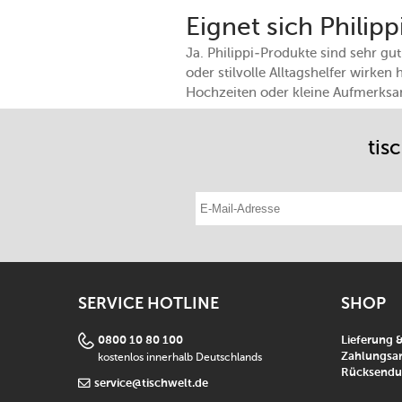
Eignet sich Philip
Ja. Philippi-Produkte sind sehr g
oder stilvolle Alltagshelfer wirke
Hochzeiten oder kleine Aufmerksam
tis
E-Mail-Adresse eintragen
SERVICE HOTLINE
SHOP
0800 10 80 100
Lieferung 
kostenlos innerhalb Deutschlands
Zahlungsar
Rücksend
service@tischwelt.de