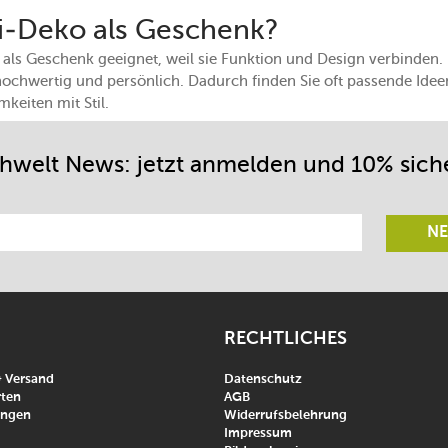
pi-Deko als Geschenk?
ut als Geschenk geeignet, weil sie Funktion und Design verbinde
n hochwertig und persönlich. Dadurch finden Sie oft passende Ide
keiten mit Stil.
chwelt News: jetzt anmelden und 10% sich
NE
RECHTLICHES
& Versand
Datenschutz
ten
AGB
ungen
Widerrufsbelehrung
Impressum