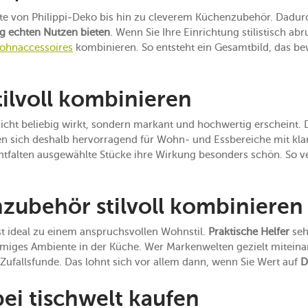
eite von Philippi-Deko bis hin zu cleverem Küchenzubehör. Dadur
ig echten Nutzen bieten
. Wenn Sie Ihre Einrichtung stilistisch ab
ohnaccessoires
kombinieren. So entsteht ein Gesamtbild, das bew
tilvoll kombinieren
nicht beliebig wirkt, sondern markant und hochwertig erscheint. 
 sich deshalb hervorragend für Wohn- und Essbereiche mit klare
ntfalten ausgewählte Stücke ihre Wirkung besonders schön. So v
zubehör stilvoll kombinieren
t ideal zu einem anspruchsvollen Wohnstil.
Praktische Helfer
seh
mmiges Ambiente in der Küche. Wer Markenwelten gezielt miteinan
Zufallsfunde. Das lohnt sich vor allem dann, wenn Sie Wert auf
D
bei tischwelt kaufen