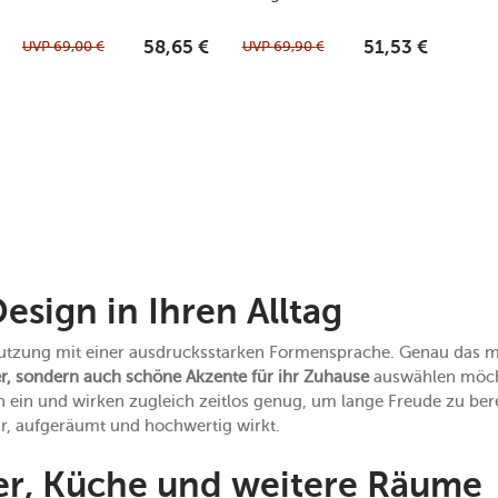
UVP
69,00
€
UVP
69,90
€
58,65
€
51,53
€
Design in Ihren Alltag
 Nutzung mit einer ausdrucksstarken Formensprache. Genau das ma
er, sondern auch schöne Akzente für ihr Zuhause
auswählen möcht
ein und wirken zugleich zeitlos genug, um lange Freude zu bereit
r, aufgeräumt und hochwertig wirkt.
r, Küche und weitere Räume