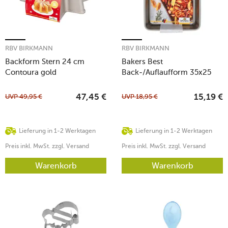
RBV BIRKMANN
RBV BIRKMANN
Backform Stern 24 cm
Bakers Best
Contoura gold
Back-/Auflaufform 35x25
cm grau
UVP
49,95
€
UVP
18,95
€
47,45
€
15,19
€
Lieferung in 1-2 Werktagen
Lieferung in 1-2 Werktagen
Preis inkl. MwSt. zzgl. Versand
Preis inkl. MwSt. zzgl. Versand
Warenkorb
Warenkorb