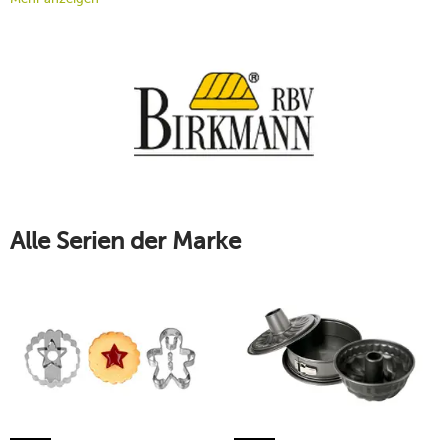
Kaffeetrinken am Sonntagnachmittag – das ganze Jahr über
gibt es unzählige Gelegenheiten, einen Kuchen oder Kekse zu
backen. Überraschen Sie Ihre Herzensmenschen mit einer
Torte, Plätzchen, Muffins, Pralinen oder einem klassischen
Gugelhupf. Die RBV Birkmann Ausstechformen und
Backformen punkten mit Detailverliebtheit und einer
ausgezeichneten Qualität. Stöbern Sie durch ein vielfältiges
Sortiment und lassen Sie sich zu neuen Back-Kreationen
inspirieren!
Mehr erfahren!
Alle Serien der Marke