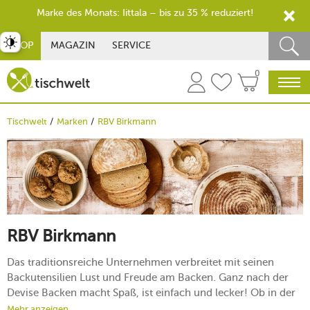
Marke des Monats: Iittala – bis zu 35 % reduziert!
st umschalten
SHOP
MAGAZIN
SERVICE
0
Tischwelt
Marken
RBV Birkmann
RBV Birkmann
Das traditionsreiche Unternehmen verbreitet mit seinen
Backutensilien Lust und Freude am Backen. Ganz nach der
Devise Backen macht Spaß, ist einfach und lecker! Ob in der
Weihnachtszeit, vor einer großen Geburtstagsfeier oder dem
Mehr anzeigen