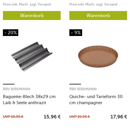
Preis inkl. MwSt. zzgl. Versand
Preis inkl. MwSt. zzgl. Versand
Warenkorb
Warenkorb
- 20%
- 9%
RBV BIRKMANN
RBV BIRKMANN
Baguette-Blech 38x29 cm
Quiche- und Tarteform 30
Laib & Seele anthrazit
cm champagner
UVP
19,95
€
UVP
19,95
€
15,96
€
17,96
€