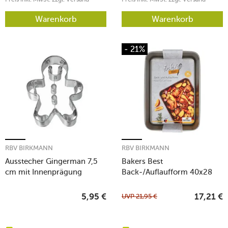
Warenkorb
Warenkorb
- 21%
RBV BIRKMANN
RBV BIRKMANN
Ausstecher Gingerman 7,5
Bakers Best
cm mit Innenprägung
Back-/Auflaufform 40x28
Edelstahl
cm grau
UVP
21,95
€
5,95
€
17,21
€