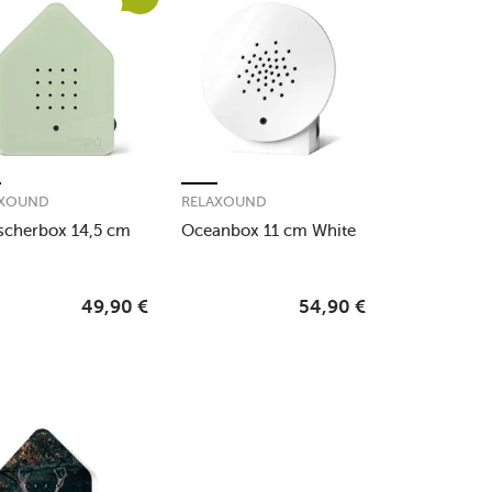
AXOUND
RELAXOUND
scherbox 14,5 cm
Oceanbox 11 cm White
e
49,90
€
54,90
€