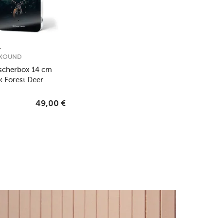
AXOUND
scherbox 14 cm
k Forest Deer
49,00
€