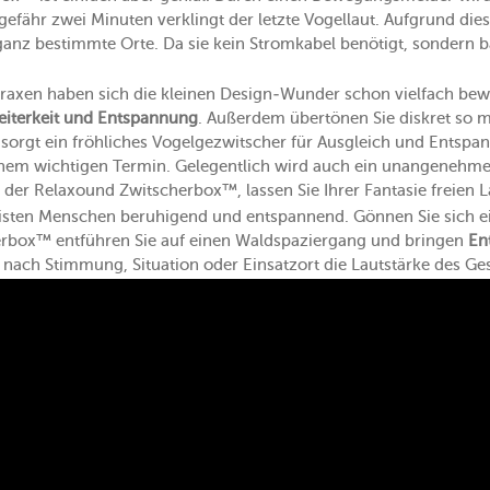
efähr zwei Minuten verklingt der letzte Vogellaut. Aufgrund dies
nz bestimmte Orte. Da sie kein Stromkabel benötigt, sondern bat
Praxen haben sich die kleinen Design-Wunder schon vielfach bew
eiterkeit und Entspannung
. Außerdem übertönen Sie diskret so 
sorgt ein fröhliches Vogelgezwitscher für Ausgleich und Ent
einem wichtigen Termin. Gelegentlich wird auch ein unangenehme
z der Relaxound Zwitscherbox™, lassen Sie Ihrer Fantasie freien L
isten Menschen beruhigend und entspannend. Gönnen Sie sich ei
rbox™ entführen Sie auf einen Waldspaziergang und bringen
En
je nach Stimmung, Situation oder Einsatzort die Lautstärke des Ge