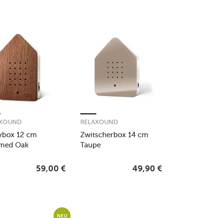
AXOUND
RELAXOUND
ybox 12 cm
Zwitscherbox 14 cm
amed Oak
Taupe
59,00
€
49,90
€
NEU