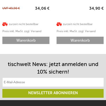
UVP
49,90
€
34,06
€
34,90
€
zurzeit nicht bestellbar
zurzeit nicht bestellbar
Preis inkl. MwSt. zzgl. Versand
Preis inkl. MwSt. zzgl. Versand
Warenkorb
Warenkorb
tischwelt News: jetzt anmelden und
10% sichern!
E-Mail-Adresse eintragen
NEWSLETTER ABONNIEREN