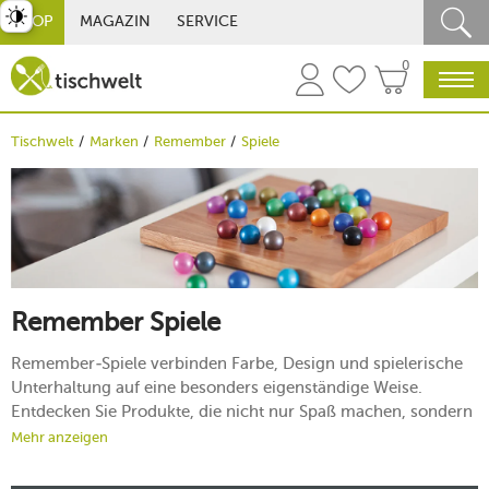
st umschalten
SHOP
MAGAZIN
SERVICE
0
Tischwelt
Marken
Remember
Spiele
Remember Spiele
Remember-Spiele verbinden Farbe, Design und spielerische
Unterhaltung auf eine besonders eigenständige Weise.
Entdecken Sie Produkte, die nicht nur Spaß machen, sondern
auch optisch auffallen. Gerade für Familien, Freunde oder
Mehr anzeigen
gesellige Abende sind sie eine interessante Wahl. So bringen
Sie Abwechslung auf den Tisch und ergänzen Ihr Zuhause um