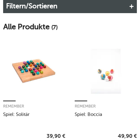
Filtern/Sortieren
kreative Spielideen mit Wiedererkennungswert.
Mehr erfahren!
Alle Produkte
(7)
REMEMBER
REMEMBER
Spiel: Solitär
Spiel: Boccia
39,90
€
49,90
€