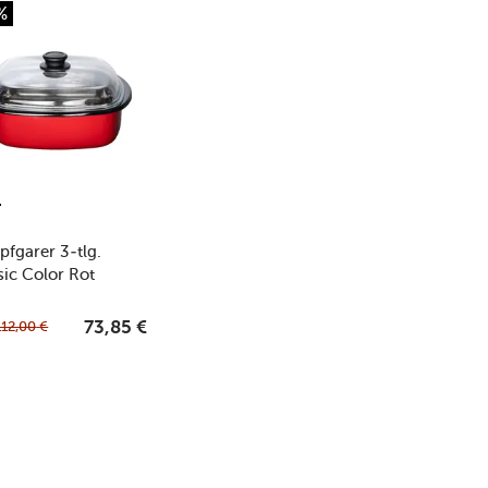
%
S
fgarer 3-tlg.
sic Color Rot
112,00
€
73,85
€