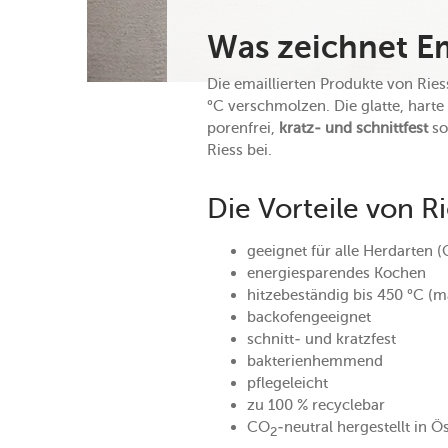
Was zeichnet Em
Die emaillierten Produkte von Riess
°C verschmolzen. Die glatte, harte
porenfrei,
kratz- und schnittfest
so
Riess bei.
Die Vorteile von R
geeignet für alle Herdarten (
energiesparendes Kochen
hitzebeständig bis 450 °C (
backofengeeignet
schnitt- und kratzfest
bakterienhemmend
pflegeleicht
zu 100 % recyclebar
CO
-neutral hergestellt in Ö
2