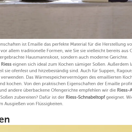
chaften ist Emaille das perfekte Material für die Herstellung v
vor allem traditionelle Formen, wie Sie sie vielleicht bereits a
lthergebrachte Hausmannskost, sondern auch moderne Gerichte.
 Riess
eignen sich ideal zum Kochen sämiger Soßen. Außerdem l
il sie ofenfest und hitzebeständig sind. Auch für Suppen, Ragou
n verwenden. Das Wärmespeichervermögen des emaillierten Kochg
nd kochen. Von den praktischen Eigenschaften der Emaille profi
e und andere überbackene Ofengerichte empfehlen wir die
Riess-
Soßen zubereiten? Dafür ist der
Riess-Schnabeltopf
geeignet. Wie
m Ausgießen von Flüssigkeiten.
en