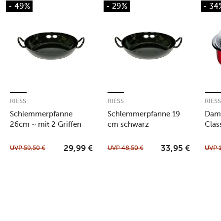
- 49%
- 29%
- 34
RIESS
RIESS
RIES
Schlemmerpfanne
Schlemmerpfanne 19
Damp
26cm ~ mit 2 Griffen
cm schwarz
Clas
schwarz
UVP
59,50
€
UVP
48,50
€
UVP
29,99
€
33,95
€