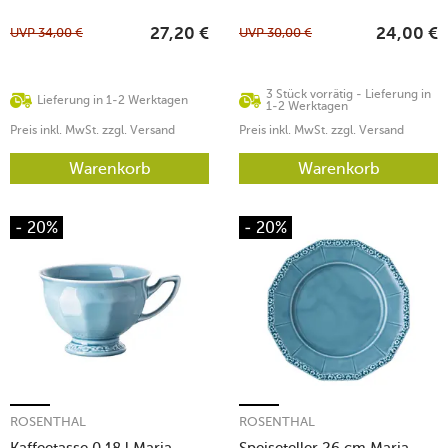
UVP
34,00
€
UVP
30,00
€
27,20
€
24,00
€
3 Stück vorrätig - Lieferung in
Lieferung in 1-2 Werktagen
1-2 Werktagen
Preis inkl. MwSt. zzgl. Versand
Preis inkl. MwSt. zzgl. Versand
Warenkorb
Warenkorb
- 20%
- 20%
ROSENTHAL
ROSENTHAL
Kaffeetasse 0,18 l Maria
Speiseteller 26 cm Maria