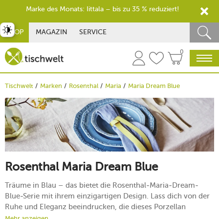
Marke des Monats: Iittala – bis zu 35 % reduziert!
st umschalten
SHOP
MAGAZIN
SERVICE
0
Tischwelt
Marken
Rosenthal
Maria
Maria Dream Blue
Rosenthal Maria Dream Blue
Träume in Blau – das bietet die Rosenthal-Maria-Dream-
Blue-Serie mit ihrem einzigartigen Design. Lass dich von der
Ruhe und Eleganz beeindrucken, die dieses Porzellan
ausstrahlt. Es kombiniert klassische Schönheit mit modernen
Mehr anzeigen