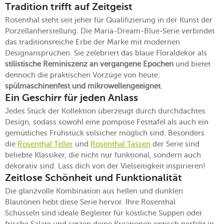
Tradition trifft auf Zeitgeist
Rosenthal steht seit jeher für Qualifizierung in der Kunst der
Porzellanherstellung. Die Maria-Dream-Blue-Serie verbindet
das traditionsreiche Erbe der Marke mit modernen
Designansprüchen. Sie zelebriert das blaue Floraldekor als
stilistische Reminiszenz an vergangene Epochen
und bietet
dennoch die praktischen Vorzüge von heute:
spülmaschinenfest und mikrowellengeeignet
.
Ein Geschirr für jeden Anlass
Jedes Stück der Kollektion überzeugt durch durchdachtes
Design, sodass sowohl eine pompöse Festtafel als auch ein
gemütliches Frühstück stilsicher möglich sind. Besonders
die
Rosenthal Teller
und
Rosenthal Tassen
der Serie sind
beliebte Klassiker, die nicht nur funktional, sondern auch
dekorativ sind. Lass dich von der Vielseitigkeit inspirieren!
Zeitlose Schönheit und Funktionalität
Die glanzvolle Kombination aus hellen und dunklen
Blautönen hebt diese Serie hervor. Ihre Rosenthal
Schüsseln sind ideale Begleiter für köstliche Suppen oder
frische Salate und setzen deine Kreationen optisch perfekt in