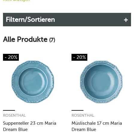
Akzenten und verleiht jedem Tisch eine besondere Note.
Entdecke die Vielfalt dieser Kollektion und die edlen
Filtern/Sortieren
Möglichkeiten, die sie für dein Zuhause bietet.
Mehr erfahren!
Alle Produkte
(7)
- 20%
- 20%
ROSENTHAL
ROSENTHAL
Suppenteller 23 cm Maria
Müslischale 17 cm Maria
Dream Blue
Dream Blue