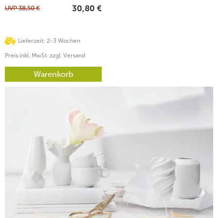
UVP
38,50
€
30,80
€
Lieferzeit: 2-3 Wochen
Preis inkl. MwSt. zzgl. Versand
Warenkorb