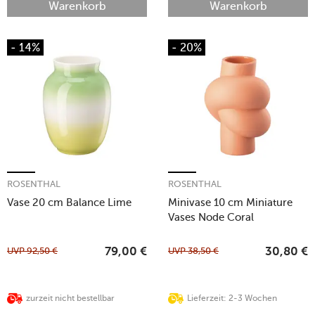
Warenkorb
Warenkorb
- 14%
- 20%
ROSENTHAL
ROSENTHAL
Vase 20 cm Balance Lime
Minivase 10 cm Miniature
Vases Node Coral
UVP
92,50
€
UVP
38,50
€
79,00
€
30,80
€
zurzeit nicht bestellbar
Lieferzeit: 2-3 Wochen