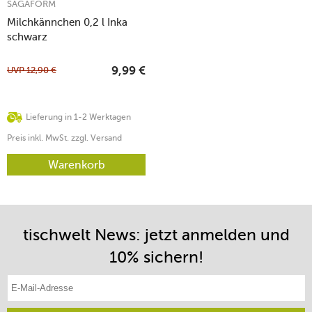
SAGAFORM
Milchkännchen 0,2 l Inka
schwarz
UVP
12,90
€
9,99
€
Lieferung in 1-2 Werktagen
Preis inkl. MwSt. zzgl. Versand
Warenkorb
tischwelt News: jetzt anmelden und
10% sichern!
E-Mail-Adresse eintragen