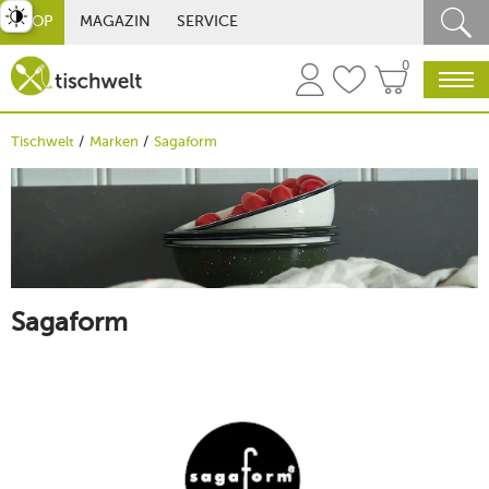
st umschalten
SHOP
MAGAZIN
SERVICE
0
Tischwelt
Marken
Sagaform
Sagaform