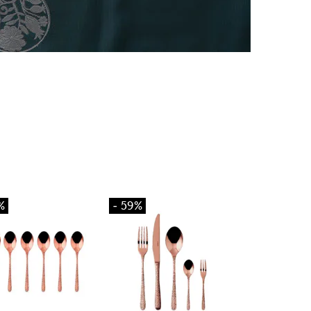
%
- 59%