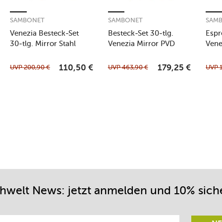
SAMBONET
SAMBONET
SAM
Venezia Besteck-Set
Besteck-Set 30-tlg.
Espre
30-tlg. Mirror Stahl
Venezia Mirror PVD
Vene
Gold
Kupf
UVP
200,90
€
UVP
463,90
€
UVP
110,50
€
179,25
€
chwelt News: jetzt anmelden und 10% sich