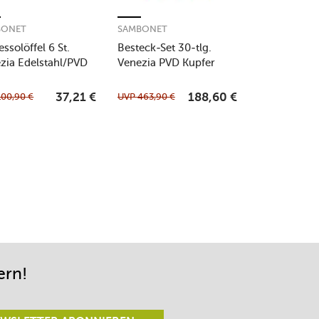
BONET
SAMBONET
ssolöffel 6 St.
Besteck-Set 30-tlg.
zia Edelstahl/PVD
Venezia PVD Kupfer
er
100,90
€
UVP
463,90
€
37,21
€
188,60
€
ern!