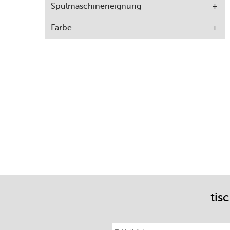
Spülmaschineneignung
Farbe
tis
E-Mail-Adresse eintragen