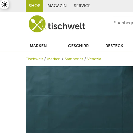
st umschalten
SHOP
MAGAZIN
SERVICE
MARKEN
GESCHIRR
BESTECK
Tischwelt
Marken
Sambonet
Venezia