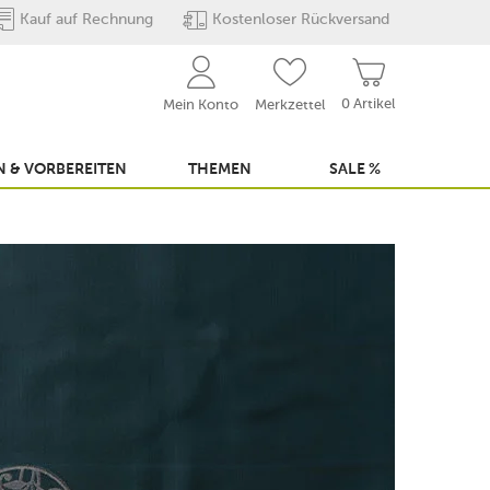
Kauf auf Rechnung
Kostenloser Rückversand
0 Artikel
Mein Konto
Merkzettel
 & VORBEREITEN
THEMEN
SALE %