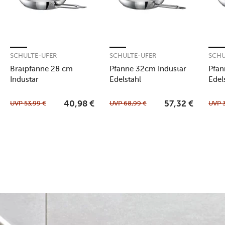
SCHULTE-UFER
SCHULTE-UFER
SCHU
Bratpfanne 28 cm
Pfanne 32cm Industar
Pfan
Industar
Edelstahl
Edel
UVP
53,99
€
UVP
68,99
€
UVP
40,98
€
57,32
€