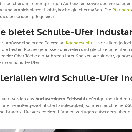
speicherung, einer geringen Aufheizzeit sowie den vielseitigen E
che und ambitionierter Hobbyköche gleichermaßen. Die
Pfannen
s
ies besonders pflegeleicht.
 bietet Schulte-Ufer Industa
r umfasst eine breite Palette an
Kochgeschirr
– vor allem jedoc
, die besten Kochergebnisse zu erzielen und gleichzeitig einfac
iegelte Oberfläche ein Anbraten Ihrer Speisen verhindert, gehört
ar von Schulte-Ufer.
erialien wird Schulte-Ufer In
dustar werden
aus hochwertigem Edelstahl
gefertigt und sind mi
t nur eine außergewöhnliche Langlebigkeit, sondern auch eine
opt
d Bratens. Die versiegelten Pfannen verfügen außerdem über e