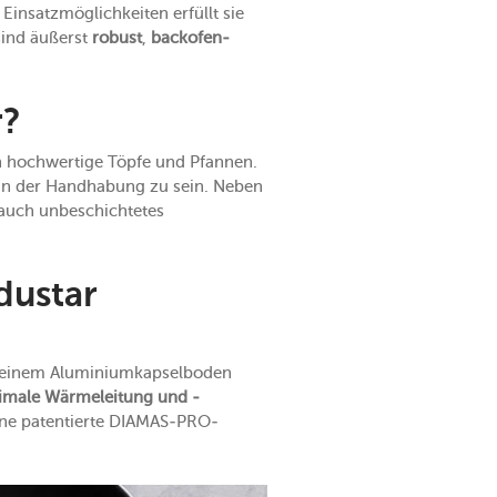
insatzmöglichkeiten erfüllt sie
ind äußerst
robust
,
backofen-
r?
h hochwertige Töpfe und Pfannen.
h in der Handhabung zu sein. Neben
 auch unbeschichtetes
dustar
t einem Aluminiumkapselboden
imale Wärmeleitung und -
ine patentierte DIAMAS-PRO-