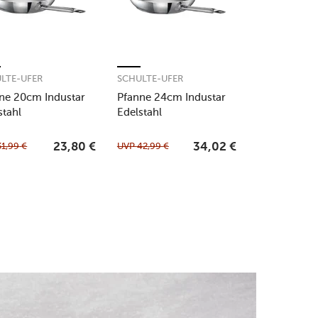
LTE-UFER
SCHULTE-UFER
ne 20cm Industar
Pfanne 24cm Industar
stahl
Edelstahl
31,99
€
UVP
42,99
€
23,80
€
34,02
€