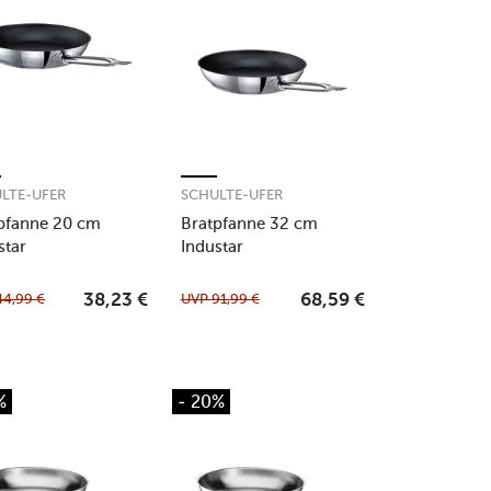
LTE-UFER
SCHULTE-UFER
pfanne 20 cm
Bratpfanne 32 cm
star
Industar
44,99
€
UVP
91,99
€
38,23
€
68,59
€
%
- 20%