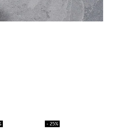
%
- 25%