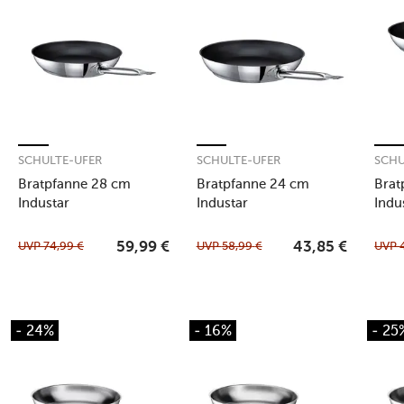
SCHULTE-UFER
SCHULTE-UFER
SCHU
Bratpfanne 28 cm
Bratpfanne 24 cm
Brat
Industar
Industar
Indu
UVP
74,99
€
UVP
58,99
€
UVP
59,99
€
43,85
€
- 24%
- 16%
- 25