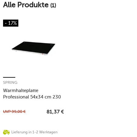
Alle Produkte
(1)
- 17%
SPRING
Warmhalteplatte
Professional 54x34 cm 230
W Elektro Line schwarz
UVP
99,00
€
81,37
€
Lieferung in 1-2 Werktagen