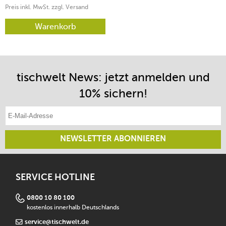
Preis inkl. MwSt. zzgl. Versand
Warenkorb
tischwelt News: jetzt anmelden und
10% sichern!
E-Mail-Adresse eintragen
NEWSLETTER ABONNIEREN
SERVICE HOTLINE
0800 10 80 100
kostenlos innerhalb Deutschlands
service@tischwelt.de