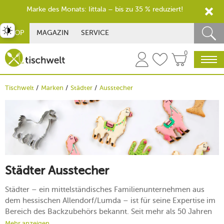
Marke des Monats: Iittala – bis zu 35 % reduziert!
st umschalten
SHOP
MAGAZIN
SERVICE
0
Tischwelt
Marken
Städter
Ausstecher
Städter Ausstecher
Städter – ein mittelständisches Familienunternehmen aus
dem hessischen Allendorf/Lumda – ist für seine Expertise im
Bereich des Backzubehörs bekannt. Seit mehr als 50 Jahren
steht die Marke für Qualität und Innovation. Um Ihre
Mehr anzeigen