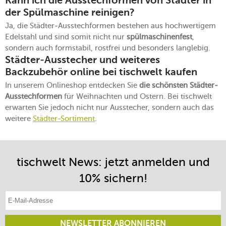
Kann ich die Ausstechformen von Städter in
der Spülmaschine reinigen?
Ja, die Städter-Ausstechformen bestehen aus hochwertigem
Edelstahl und sind somit nicht nur
spülmaschinenfest
,
sondern auch formstabil, rostfrei und besonders langlebig.
Städter-Ausstecher und weiteres
Backzubehör online bei tischwelt kaufen
In unserem Onlineshop entdecken Sie
die schönsten Städter-
Ausstechformen
für Weihnachten und Ostern. Bei tischwelt
erwarten Sie jedoch nicht nur Ausstecher, sondern auch das
weitere
Städter-Sortiment
.
tischwelt News: jetzt anmelden und
10% sichern!
E-Mail-Adresse eintragen
NEWSLETTER ABONNIEREN