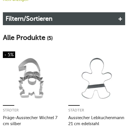
Keksbackkunst zu perfektionieren und ganzjährig mit
leckeren Kreationen zu überzeugen, sind die Städter-
Filtern/Sortieren
Ausstecher die ideale Wahl.
Mehr erfahren!
Alle Produkte
(5)
- 5%
STÄDTER
STÄDTER
Präge-Ausstecher Wichtel 7
Ausstecher Lebkuchenmann
cm silber
21 cm edelstahl