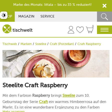
Marke des Monats: Iittala – bis zu 35 % reduziert!
st umschalten
SHOP
MAGAZIN
SERVICE
0
Tischwelt
Marken
Steelite
Craft (Porzellan)
Craft Raspberry
Steelite Craft Raspberry
Mit dem Farbton
Raspberry
bringt
Steelite
zum 10.
Geburtstag der Serie
Craft
ein warmes Himbeerrosa auf den
Markt. Es ist eine wunderbare Ergänzung zu den Farben
Mehr anzeigen