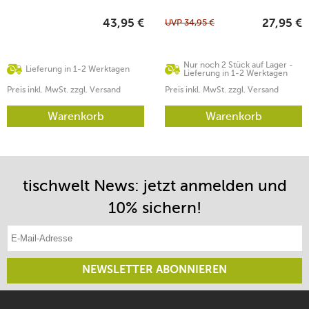
UVP
34,95
€
43,95
€
27,95
€
Nur noch 2 Stück auf Lager -
Lieferung in 1-2 Werktagen
Lieferung in 1-2 Werktagen
Preis inkl. MwSt. zzgl. Versand
Preis inkl. MwSt. zzgl. Versand
Warenkorb
Warenkorb
tischwelt News: jetzt anmelden und
10% sichern!
E-Mail-Adresse eintragen
NEWSLETTER ABONNIEREN