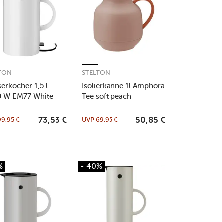
TON
STELTON
erkocher 1,5 l
Isolierkanne 1l Amphora
0 W EM77 White
Tee soft peach
99,95
€
UVP
69,95
€
73,53
€
50,85
€
%
- 40%