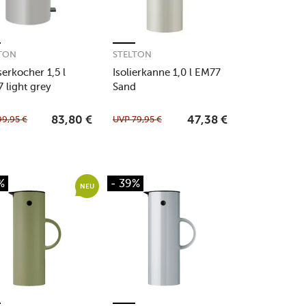
TON
STELTON
erkocher 1,5 l
Isolierkanne 1,0 l EM77
 light grey
Sand
99,95
€
UVP
79,95
€
83,80
€
47,38
€
%
- 39%
NEU