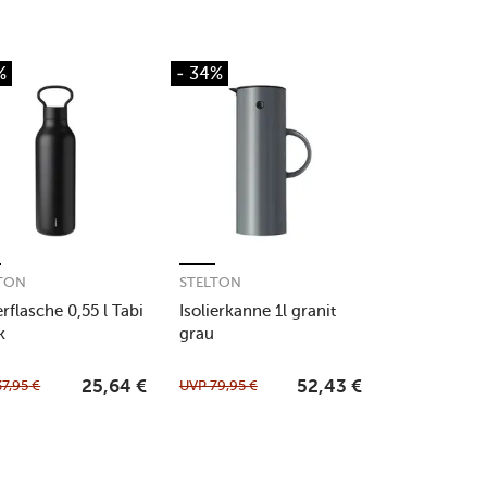
%
- 34%
TON
STELTON
erflasche 0,55 l Tabi
Isolierkanne 1l granit
k
grau
37,95
€
UVP
79,95
€
25,64
€
52,43
€