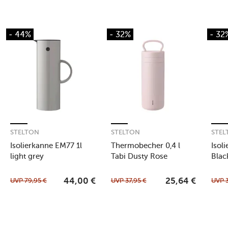
- 44%
- 32%
- 32
STELTON
STELTON
STEL
Isolierkanne EM77 1l
Thermobecher 0,4 l
Isoli
light grey
Tabi Dusty Rose
Blac
UVP
79,95
€
UVP
37,95
€
UVP
44,00
€
25,64
€