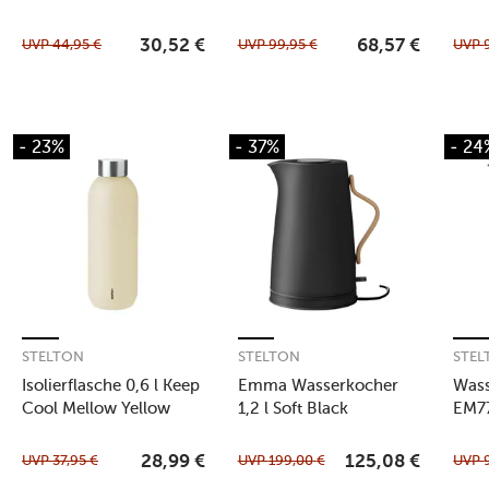
UVP
44,95
€
UVP
99,95
€
UVP
30,52
€
68,57
€
- 23%
- 37%
- 24
STELTON
STELTON
STEL
Isolierflasche 0,6 l Keep
Emma Wasserkocher
Wass
Cool Mellow Yellow
1,2 l Soft Black
EM7
UVP
37,95
€
UVP
199,00
€
UVP
28,99
€
125,08
€