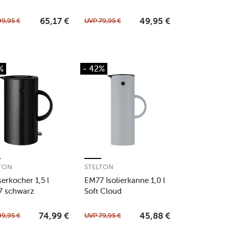
99,95
€
UVP
79,95
€
65,17
€
49,95
€
%
- 42%
TON
STELTON
erkocher 1,5 l
EM77 Isolierkanne 1,0 l
7 schwarz
Soft Cloud
99,95
€
UVP
79,95
€
74,99
€
45,88
€