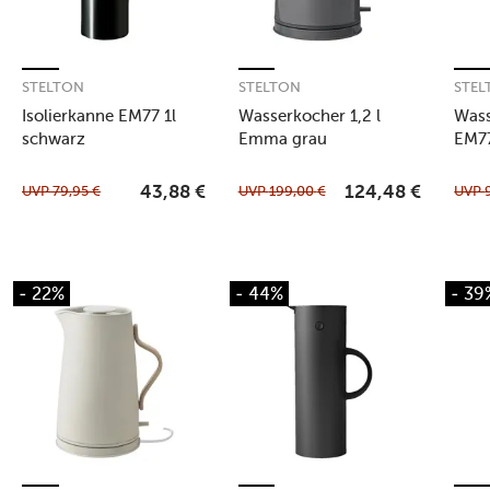
STELTON
STELTON
STEL
Isolierkanne EM77 1l
Wasserkocher 1,2 l
Wass
schwarz
Emma grau
EM77
UVP
79,95
€
UVP
199,00
€
UVP
43,88
€
124,48
€
- 22%
- 44%
- 39