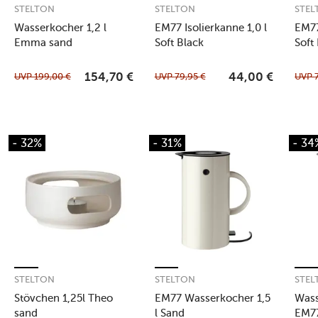
STELTON
STELTON
STEL
Wasserkocher 1,2 l
EM77 Isolierkanne 1,0 l
EM77
Emma sand
Soft Black
Soft
UVP
199,00
€
UVP
79,95
€
UVP
154,70
€
44,00
€
- 32%
- 31%
- 34
STELTON
STELTON
STEL
Stövchen 1,25l Theo
EM77 Wasserkocher 1,5
Wass
sand
l Sand
EM77