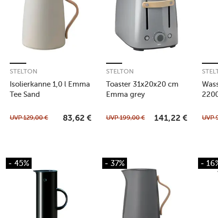
STELTON
STELTON
STEL
Isolierkanne 1,0 l Emma
Toaster 31x20x20 cm
Wass
Tee Sand
Emma grey
220
UVP
129,00
€
UVP
199,00
€
UVP
83,62
€
141,22
€
- 45%
- 37%
- 16