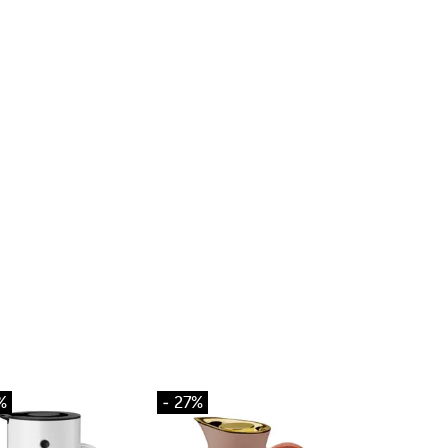
%
- 27%