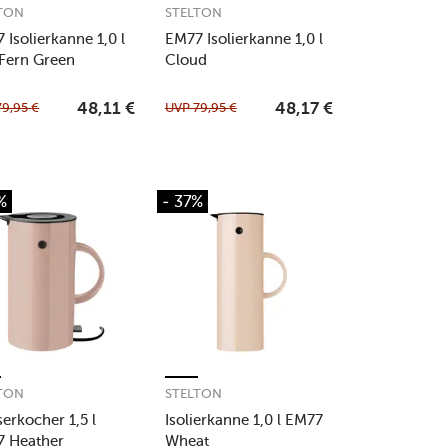
TON
STELTON
 Isolierkanne 1,0 l
EM77 Isolierkanne 1,0 l
 Fern Green
Cloud
79,95
€
UVP
79,95
€
48,11
€
48,17
€
%
- 37%
TON
STELTON
erkocher 1,5 l
Isolierkanne 1,0 l EM77
 Heather
Wheat