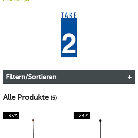
lassen,
Klack
– die Schale springt sauber auf. Kein Chaos,
keine Schalenstücke, sondern ein perfekter Start in den Tag.
Mehr erfahren!
Filtern/Sortieren
Alle Produkte
(5)
- 33%
- 24%