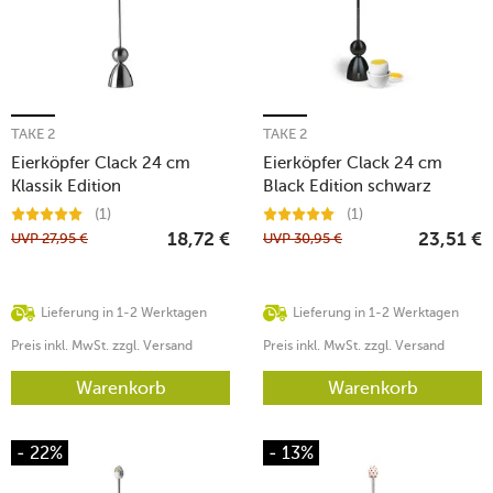
TAKE 2
TAKE 2
Eierköpfer Clack 24 cm
Eierköpfer Clack 24 cm
Klassik Edition
Black Edition schwarz
Birnenholzkugel
(1)
(1)
UVP
27,95
€
UVP
30,95
€
18,72
€
23,51
€
Lieferung in 1-2 Werktagen
Lieferung in 1-2 Werktagen
Preis inkl. MwSt. zzgl. Versand
Preis inkl. MwSt. zzgl. Versand
Warenkorb
Warenkorb
- 22%
- 13%